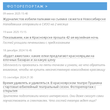
ФОТОРЕПОРТАЖ
>
09 июня 2025 15:40
Журналистов избили палками на съемке сюжета в Новосибирске
Нападавших отправили в СИЗО на 2 месяца
19 мая 2025 15:15
Показываем, как в Красноярске прошла 42-ая музейная ночь
Гостей угощали печеньками с предсказанием
18 декабря 2024 16:45
«Будет ажиотаж»: какие елки предлагают красноярцам на
елочных базарах и за какую цену
Sibnovosti.ru проехались по пяти точкам и узнали, на что обратить
внимание, чтобы не купить некачественную новогоднюю красавицу
15 сентября 2024 21:30
Время удивлять и удивляться. В красноярском театре Пушкина
стартовал юбилейный театральный сезон. Фоторепортаж с
открытия
Зрителям подготовили много интересного. Они даже смогут сами
поучаствовать в спектаклях. Что гостей театра ждет еще?