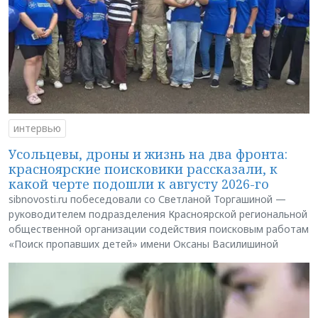
интервью
Усольцевы, дроны и жизнь на два фронта:
красноярские поисковики рассказали, к
какой черте подошли к августу 2026-го
sibnovosti.ru побеседовали со Светланой Торгашиной —
руководителем подразделения Красноярской региональной
общественной организации содействия поисковым работам
«Поиск пропавших детей» имени Оксаны Василишиной