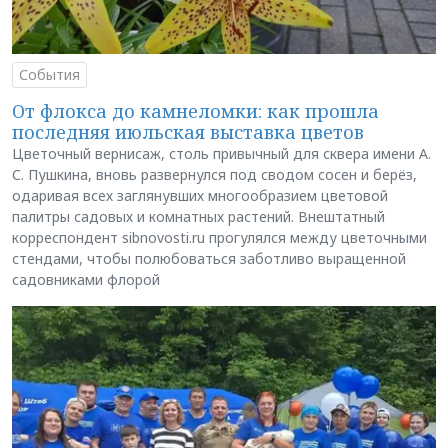
События
От флокса до камнеломки: как прошла
последняя июльская выставка цветов
Цветочный вернисаж, столь привычный для сквера имени А.
С. Пушкина, вновь развернулся под сводом сосен и берёз,
одаривая всех заглянувших многообразием цветовой
палитры садовых и комнатных растений. Внештатный
корреспондент sibnovosti.ru прогулялся между цветочными
стендами, чтобы полюбоваться заботливо выращенной
садовниками флорой