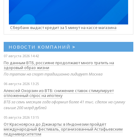
Сбербанк выдаст кредит за 5 минут на кассе магазина
НОВОСТИ КОМПАНИЙ
>
07 августа 2026 14:42
По данным ВТБ, россияне продолжают много тратить на
здоровый образ жизни
По тратам на спорт традиционно лидирует Москва
06 августа 2026 13:25
Алексей Охорзин из ВТБ: снижение ставок стимулирует
отложенный спрос на ипотеку
ВТБ за семь месяцев года оформил более 41 тыс. сделок на сумму
свыше 200 млрд рублей
05 августа 2026 13:15
От Красноярска до Джакарты: в Индонезии пройдёт
международный фестиваль, организованный Астафьевским
педуниверситетом