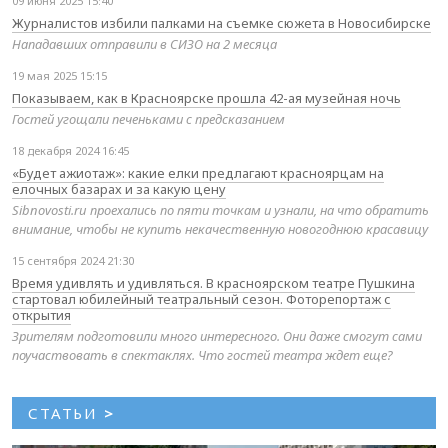
09 июня 2025 15:40
Журналистов избили палками на съемке сюжета в Новосибирске
Нападавших отправили в СИЗО на 2 месяца
19 мая 2025 15:15
Показываем, как в Красноярске прошла 42-ая музейная ночь
Гостей угощали печеньками с предсказанием
18 декабря 2024 16:45
«Будет ажиотаж»: какие елки предлагают красноярцам на
елочных базарах и за какую цену
Sibnovosti.ru проехались по пяти точкам и узнали, на что обратить
внимание, чтобы не купить некачественную новогоднюю красавицу
15 сентября 2024 21:30
Время удивлять и удивляться. В красноярском театре Пушкина
стартовал юбилейный театральный сезон. Фоторепортаж с
открытия
Зрителям подготовили много интересного. Они даже смогут сами
поучаствовать в спектаклях. Что гостей театра ждет еще?
СТАТЬИ
>