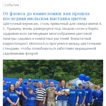
События
От флокса до камнеломки: как прошла
последняя июльская выставка цветов
Цветочный вернисаж, столь привычный для сквера имени А.
С. Пушкина, вновь развернулся под сводом сосен и берёз,
одаривая всех заглянувших многообразием цветовой
палитры садовых и комнатных растений. Внештатный
корреспондент sibnovosti.ru прогулялся между цветочными
стендами, чтобы полюбоваться заботливо выращенной
садовниками флорой