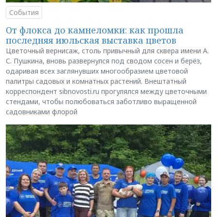
События
От флокса до камнеломки: как прошла
последняя июльская выставка цветов
Цветочный вернисаж, столь привычный для сквера имени А.
С. Пушкина, вновь развернулся под сводом сосен и берёз,
одаривая всех заглянувших многообразием цветовой
палитры садовых и комнатных растений. Внештатный
корреспондент sibnovosti.ru прогулялся между цветочными
стендами, чтобы полюбоваться заботливо выращенной
садовниками флорой