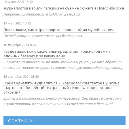
09 июня 2025 15:40
Журналистов избили палками на съемке сюжета в Новосибирске
Нападавших отправили в СИЗО на 2 месяца
19 мая 2025 15:15
Показываем, как в Красноярске прошла 42-ая музейная ночь
Гостей угощали печеньками с предсказанием
18 декабря 2024 16:45
«Будет ажиотаж»: какие елки предлагают красноярцам на
елочных базарах и за какую цену
Sibnovosti.ru проехались по пяти точкам и узнали, на что обратить
внимание, чтобы не купить некачественную новогоднюю красавицу
15 сентября 2024 21:30
Время удивлять и удивляться. В красноярском театре Пушкина
стартовал юбилейный театральный сезон. Фоторепортаж с
открытия
Зрителям подготовили много интересного. Они даже смогут сами
поучаствовать в спектаклях. Что гостей театра ждет еще?
СТАТЬИ
>