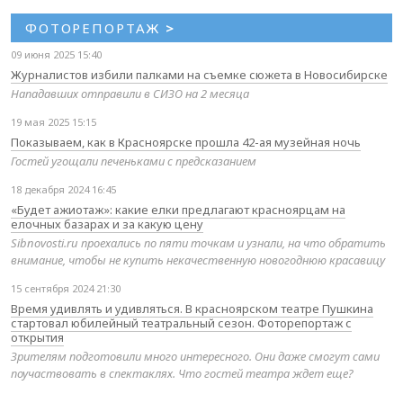
ФОТОРЕПОРТАЖ
>
09 июня 2025 15:40
Журналистов избили палками на съемке сюжета в Новосибирске
Нападавших отправили в СИЗО на 2 месяца
19 мая 2025 15:15
Показываем, как в Красноярске прошла 42-ая музейная ночь
Гостей угощали печеньками с предсказанием
18 декабря 2024 16:45
«Будет ажиотаж»: какие елки предлагают красноярцам на
елочных базарах и за какую цену
Sibnovosti.ru проехались по пяти точкам и узнали, на что обратить
внимание, чтобы не купить некачественную новогоднюю красавицу
15 сентября 2024 21:30
Время удивлять и удивляться. В красноярском театре Пушкина
стартовал юбилейный театральный сезон. Фоторепортаж с
открытия
Зрителям подготовили много интересного. Они даже смогут сами
поучаствовать в спектаклях. Что гостей театра ждет еще?