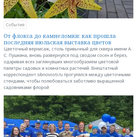
События
От флокса до камнеломки: как прошла
последняя июльская выставка цветов
Цветочный вернисаж, столь привычный для сквера имени А.
С. Пушкина, вновь развернулся под сводом сосен и берёз,
одаривая всех заглянувших многообразием цветовой
палитры садовых и комнатных растений. Внештатный
корреспондент sibnovosti.ru прогулялся между цветочными
стендами, чтобы полюбоваться заботливо выращенной
садовниками флорой