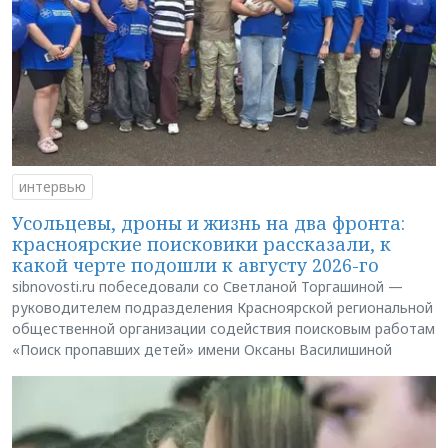
интервью
Усольцевы, дроны и жизнь на два фронта:
красноярские поисковики рассказали, к
какой черте подошли к августу 2026-го
sibnovosti.ru побеседовали со Светланой Торгашиной —
руководителем подразделения Красноярской региональной
общественной организации содействия поисковым работам
«Поиск пропавших детей» имени Оксаны Василишиной