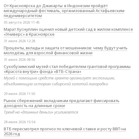
От Красноярска до Джакарты: в Индонезии пройдёт
международный фестиваль, организованный Астафьевским
педуниверситетом
05 августа 2026 11:45
Марат Хуснуллин оценил новый детский сад в жилом комплексе
«Универс» в Красноярске
31 июля 2026 12:28
Проценты, вклады и защита от мошенников: чему будут учить
молодёжь для взрослой финансовой жизни
31 июля 2026 08:56
Сухобузимский музей стал победителем грантовой программы
«Красота внутри» фонда «ВТБ-Страна»
Музей с помощью средств гранта организует экспозицию,
объединяющую историю сибирской золотой лихорадки
29 июля 2026 11:50
Рынок сбережений: вкладчикам предлагают фиксировать
доходность на длинные сроки
Тренд на «длинные деньги» усиливается
28 июля 2026 15:54
ВТБ пересмотрел прогноз по ключевой ставке и росту ВВП на
2026 год