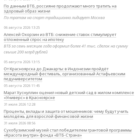
По данным ВТБ, россияне продолжают много тратить на
здоровый образ жизни
По тратам на спорт традиционно лидирует Москва
06 августа 2026 13:25
Алексей Охорзин из ВТБ: снижение ставок стимулирует
отложенный спрос на ипотеку
ВТБ за семь месяцев года оформил более 41 тыс. сделок на сумму
свыше 200 млрд рублей
05 августа 2026 13:15
От Красноярска до Джакарты: в Индонезии пройдёт
международный фестиваль, организованный Астафьевским
педуниверситетом
05 августа 2026 11:45
Марат Хуснуллин оценил новый детский сад в жилом комплексе
«Универс» в Красноярске
31 июля 2026 12:28
Проценты, вклады и защита от мошенников: чему будут учить
молодёжь для взрослой финансовой жизни
31 июля 2026 08:56
Сухобузимский музей стал победителем грантовой программы
«Красота внутри» фонда «ВТБ-Страна»