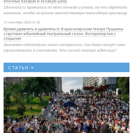
елочных базарах и за какую цену
Sibnovosti.ru проехались по пяти точкам и узнали, на что обратить
внимание, чтобы не купить некачественную новогоднюю красавицу
15 сентября 2024 21:30
Время удивлять и удивляться. В красноярском театре Пушкина
стартовал юбилейный театральный сезон. Фоторепортаж с
открытия
Зрителям подготовили много интересного. Они даже смогут сами
поучаствовать в спектаклях. Что гостей театра ждет еще?
СТАТЬИ
>