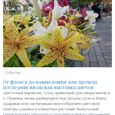
События
От флокса до камнеломки: как прошла
последняя июльская выставка цветов
Цветочный вернисаж, столь привычный для сквера имени А.
С. Пушкина, вновь развернулся под сводом сосен и берёз,
одаривая всех заглянувших многообразием цветовой
палитры садовых и комнатных растений. Внештатный
корреспондент sibnovosti.ru прогулялся между цветочными