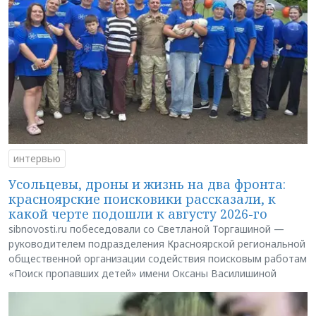
интервью
Усольцевы, дроны и жизнь на два фронта:
красноярские поисковики рассказали, к
какой черте подошли к августу 2026-го
sibnovosti.ru побеседовали со Светланой Торгашиной —
руководителем подразделения Красноярской региональной
общественной организации содействия поисковым работам
«Поиск пропавших детей» имени Оксаны Василишиной