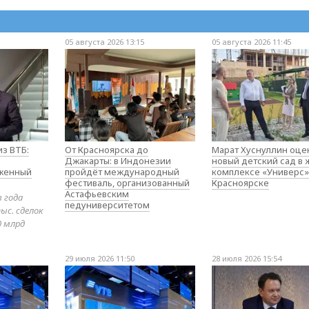
05 августа 2026 13:15
05 августа 2026 11:45
з ВТБ:
От Красноярска до
Марат Хуснуллин оце
Джакарты: в Индонезии
новый детский сад в
оженный
пройдёт международный
комплексе «Универс»
фестиваль, организованный
Красноярске
Астафьевским
в года
педуниверситетом
ыс. сделок
0 млрд
29 июля 2026 11:50
28 июля 2026 15:54