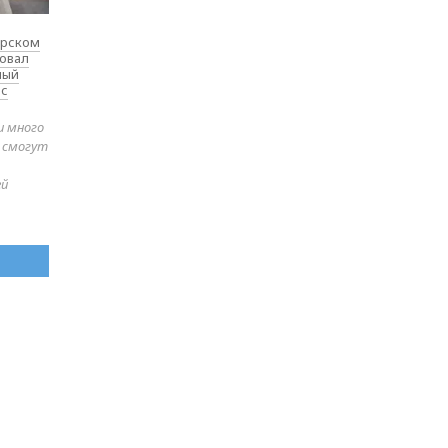
ярском
товал
ный
 с
и много
е смогут
ей