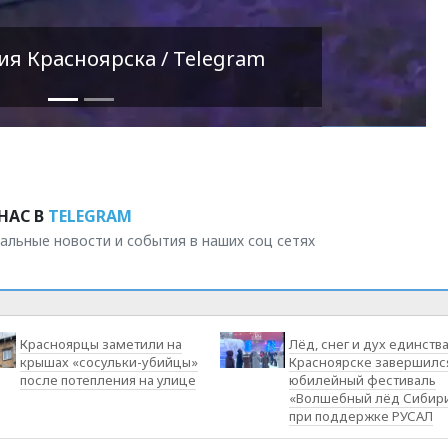
ия Красноярска / Telegram
НАС В
TELEGRAM
альные новости и события в наших соц сетях
Красноярцы заметили на
Лёд, снег и дух единства
крышах «сосульки-убийцы»
Красноярске завершилс
после потепления на улице
юбилейный фестиваль
«Волшебный лёд Сибир
при поддержке РУСАЛ