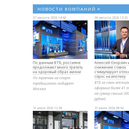
НОВОСТИ КОМПАНИЙ
>
07 августа 2026 14:42
06 августа 2026 13:25
По данным ВТБ, россияне
Алексей Охорзин и
продолжают много тратить
снижение ставок
на здоровый образ жизни
стимулирует отл
спрос на ипотеку
По тратам на спорт
ВТБ за семь месяце
традиционно лидирует
оформил более 41 т
Москва
на сумму свыше 20
рублей
31 июля 2026 12:28
31 июля 2026 08:56