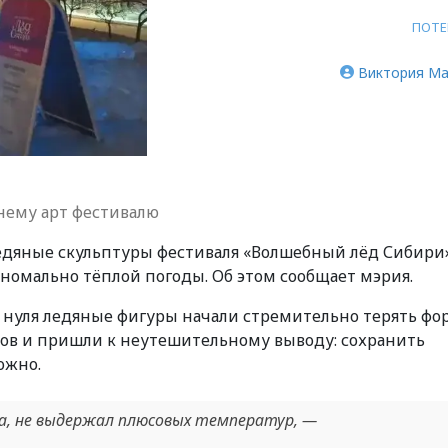
ПОТЕ
Виктория Ма
нему арт фестивалю
едяные скульптуры фестиваля «Волшебный лёд Сибири»
омально тёплой погоды. Об этом сообщает мэрия.
 нуля ледяные фигуры начали стремительно терять фо
тов и пришли к неутешительному выводу: сохранить
ожно.
ца, не выдержал плюсовых температур, —