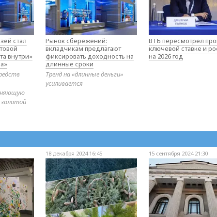
зей стал
Рынок сбережений:
ВТБ пересмотрел про
товой
вкладчикам предлагают
ключевой ставке и ро
та внутри»
фиксировать доходность на
на 2026 год
а»
длинные сроки
редств
Тренд на «длинные деньги»
усиливается
диняющую
 золотой
18 декабря 2024 16:45
15 сентября 2024 21:30