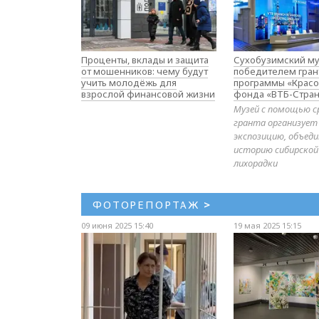
Проценты, вклады и защита
Сухобузимский му
от мошенников: чему будут
победителем гран
учить молодёжь для
программы «Красо
взрослой финансовой жизни
фонда «ВТБ-Стран
Музей с помощью с
гранта организует
экспозицию, объе
историю сибирской
лихорадки
ФОТОРЕПОРТАЖ
>
09 июня 2025 15:40
19 мая 2025 15:15