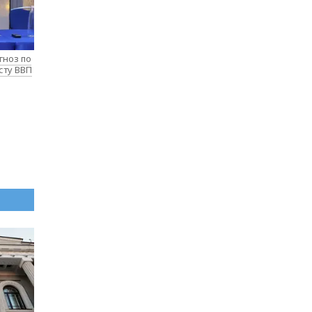
гноз по
сту ВВП