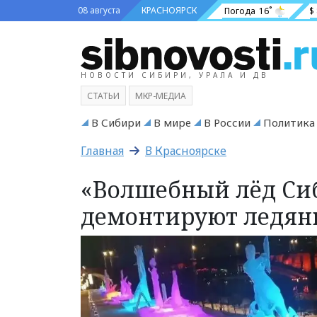
08 августа
КРАСНОЯРСК
Погода
16˚
$
НОВОСТИ СИБИРИ, УРАЛА И ДВ
СТАТЬИ
МКР-МЕДИА
В Сибири
В мире
В России
Политика
Главная
В Красноярске
«Волшебный лёд Сиб
демонтируют ледян