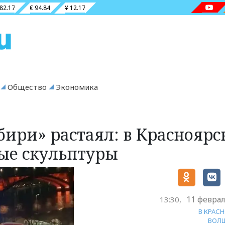
 82.17
€ 94.84
¥ 12.17
Общество
Экономика
ири» растаял: в Красноярс
ые скульптуры
11 феврал
13:30,
В КРАС
ВОЛ