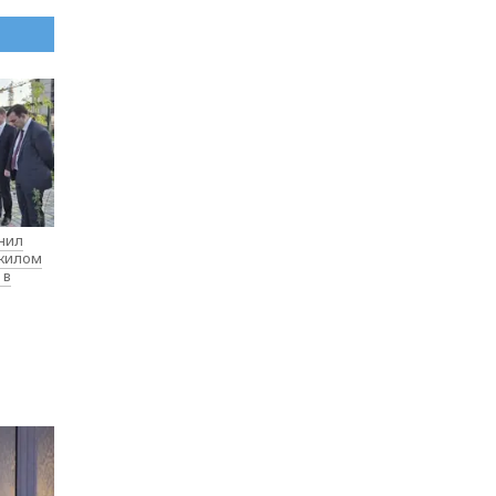
нил
 жилом
 в