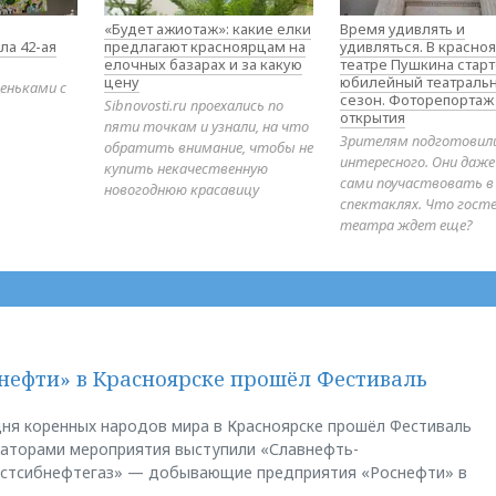
«Будет ажиотаж»: какие елки
Время удивлять и
ла 42-ая
предлагают красноярцам на
удивляться. В красно
елочных базарах и за какую
театре Пушкина стар
цену
юбилейный театраль
еньками с
сезон. Фоторепортаж
Sibnovosti.ru проехались по
открытия
пяти точкам и узнали, на что
Зрителям подготовил
обратить внимание, чтобы не
интересного. Они даж
купить некачественную
сами поучаствовать в
новогоднюю красавицу
спектаклях. Что гост
театра ждет еще?
нефти» в Красноярске прошёл Фестиваль
ня коренных народов мира в Красноярске прошёл Фестиваль
заторами мероприятия выступили «Славнефть-
остсибнефтегаз» — добывающие предприятия «Роснефти» в