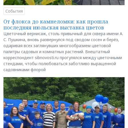
События
От флокса до камнеломки: как прошла
последняя июльская выставка цветов
Цветочный вернисаж, столь привычный для сквера имени А.
С. Пушкина, вновь развернулся под сводом сосен и берёз,
одаривая всех заглянувших многообразием цветовой
палитры садовых и комнатных растений. Внештатный
корреспондент sibnovosti.ru прогулялся между цветочными
стендами, чтобы полюбоваться заботливо выращенной
садовниками флорой