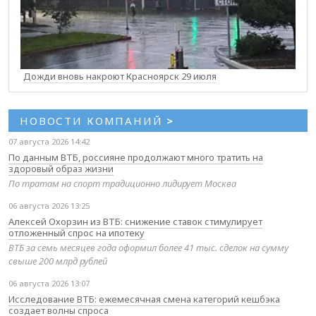
Дожди вновь накроют Красноярск 29 июля
НОВОСТИ КОМПАНИЙ
>
07 августа 2026 14:42
По данным ВТБ, россияне продолжают много тратить на
здоровый образ жизни
По тратам на спорт традиционно лидирует Москва
06 августа 2026 13:25
Алексей Охорзин из ВТБ: снижение ставок стимулирует
отложенный спрос на ипотеку
ВТБ за семь месяцев года оформил более 41 тыс. сделок на сумму
свыше 200 млрд рублей
06 августа 2026 13:07
Исследование ВТБ: ежемесячная смена категорий кешбэка
создает волны спроса