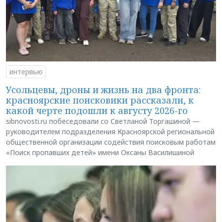
интервью
Усольцевы, дроны и жизнь на два фронта:
красноярские поисковики рассказали, к
какой черте подошли к августу 2026-го
sibnovosti.ru побеседовали со Светланой Торгашиной —
руководителем подразделения Красноярской региональной
общественной организации содействия поисковым работам
«Поиск пропавших детей» имени Оксаны Василишиной