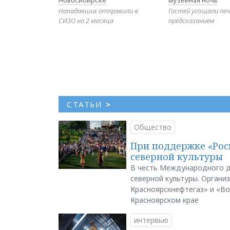
Новосибирске
музейная ночь
Нападавших отправили в
Гостей угощали печ
СИЗО на 2 месяца
предсказанием
СТАТЬИ
>
Общество
При поддержке «Рос
северной культуры
В честь Международного д
северной культуры. Органи
Красноярскнефтегаз» и «В
Красноярском крае
интервью