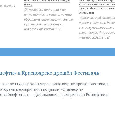
елочных базарах и за какую
театре Пушкина стар
цену
юбилейный театраль
еньками с
сезон. Фоторепортаж
Sibnovosti.ru проехались по
открытия
пяти точкам и узнали, на что
Зрителям подготовил
обратить внимание, чтобы не
интересного. Они даж
купить некачественную
сами поучаствовать в
новогоднюю красавицу
спектаклях. Что гост
театра ждет еще?
нефти» в Красноярске прошёл Фестиваль
ня коренных народов мира в Красноярске прошёл Фестиваль
заторами мероприятия выступили «Славнефть-
остсибнефтегаз» — добывающие предприятия «Роснефти» в