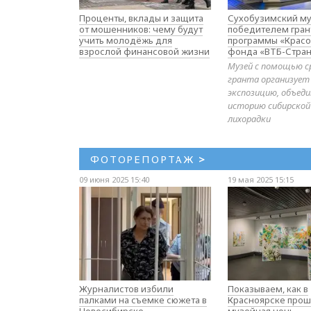
Проценты, вклады и защита
Сухобузимский му
от мошенников: чему будут
победителем гран
учить молодёжь для
программы «Красо
взрослой финансовой жизни
фонда «ВТБ-Стран
Музей с помощью с
гранта организует
экспозицию, объе
историю сибирской
лихорадки
ФОТОРЕПОРТАЖ
>
09 июня 2025 15:40
19 мая 2025 15:15
Журналистов избили
Показываем, как в
палками на съемке сюжета в
Красноярске прош