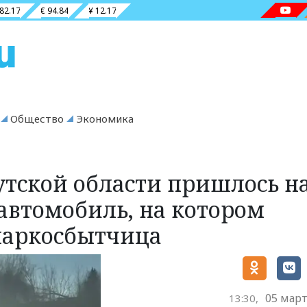
 82.17
€ 94.84
¥ 12.17
Общество
Экономика
тской области пришлось н
автомобиль, на котором
наркосбытчица
05 март
13:30,