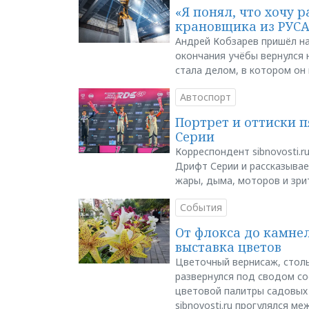
«Я понял, что хочу р
крановщика из РУС
Андрей Кобзарев пришёл на
окончания учёбы вернулся н
стала делом, в котором он
Автоспорт
Портрет и оттиски 
Серии
Корреспондент sibnovosti.r
Дрифт Серии и рассказывает
жары, дыма, моторов и зри
События
От флокса до камне
выставка цветов
Цветочный вернисаж, столь
развернулся под сводом со
цветовой палитры садовых
sibnovosti.ru прогулялся 