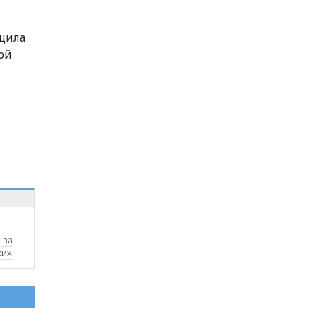
бщила
ой
 за
ких