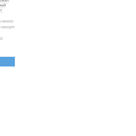
товал
ный
 с
и много
е смогут
ей