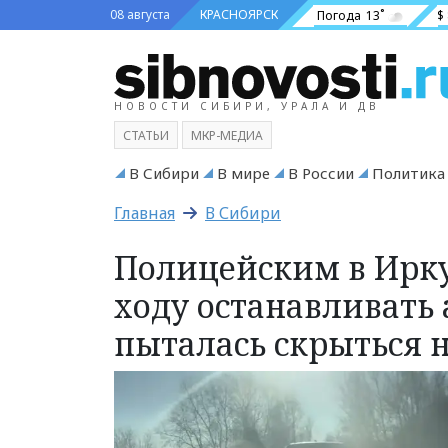
08 августа
КРАСНОЯРСК
Погода
13˚
$
НОВОСТИ СИБИРИ, УРАЛА И ДВ
СТАТЬИ
МКР-МЕДИА
В Сибири
В мире
В России
Политика
Главная
В Сибири
Полицейским в Ирку
ходу останавливать 
пыталась скрыться 