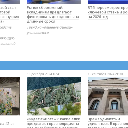
зей стал
Рынок сбережений:
ВТБ пересмотрел про
товой
вкладчикам предлагают
ключевой ставке и ро
та внутри»
фиксировать доходность на
на 2026 год
а»
длинные сроки
редств
Тренд на «длинные деньги»
усиливается
диняющую
 золотой
18 декабря 2024 16:45
15 сентября 2024 21:30
«Будет ажиотаж»: какие елки
Время удивлять и
ла 42-ая
предлагают красноярцам на
удивляться. В красно