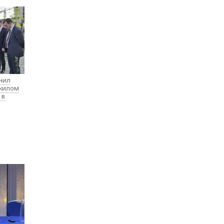
нил
 жилом
 в