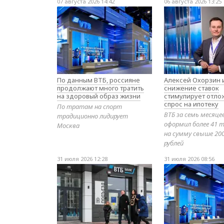
07 августа 2026 14:42
06 августа 2026 13:25
По данным ВТБ, россияне
Алексей Охорзин и
продолжают много тратить
снижение ставок
на здоровый образ жизни
стимулирует отл
спрос на ипотеку
По тратам на спорт
ВТБ за семь месяце
традиционно лидирует
оформил более 41 т
Москва
на сумму свыше 20
рублей
31 июля 2026 12:28
31 июля 2026 08:56