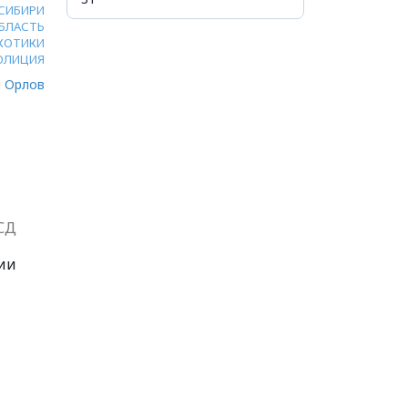
 СИБИРИ
БЛАСТЬ
КОТИКИ
ОЛИЦИЯ
 Орлов
СД
ии