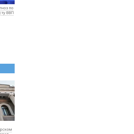
гноз по
сту ВВП
ярском