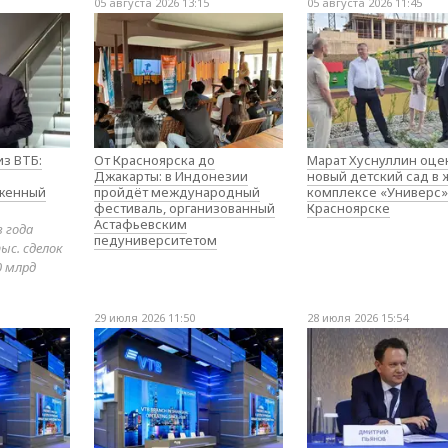
05 августа 2026 13:15
05 августа 2026 11:45
з ВТБ:
От Красноярска до
Марат Хуснуллин оце
Джакарты: в Индонезии
новый детский сад в
оженный
пройдёт международный
комплексе «Универс»
фестиваль, организованный
Красноярске
Астафьевским
в года
педуниверситетом
ыс. сделок
0 млрд
29 июля 2026 11:50
28 июля 2026 15:54