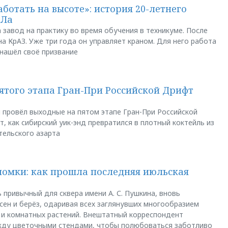
аботать на высоте»: история 20-летнего
АЛа
 завод на практику во время обучения в техникуме. После
а КрАЗ. Уже три года он управляет краном. Для него работа
 нашёл своё призвание
пятого этапа Гран-При Российской Дрифт
u провёл выходные на пятом этапе Гран-При Российской
, как сибирский уик-энд превратился в плотный коктейль из
тельского азарта
ломки: как прошла последняя июльская
 привычный для сквера имени А. С. Пушкина, вновь
сен и берёз, одаривая всех заглянувших многообразием
 и комнатных растений. Внештатный корреспондент
между цветочными стендами, чтобы полюбоваться заботливо