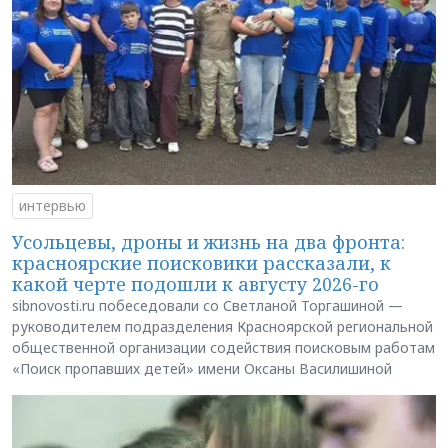
интервью
Усольцевы, дроны и жизнь на два фронта:
красноярские поисковики рассказали, к
какой черте подошли к августу 2026-го
sibnovosti.ru побеседовали со Светланой Торгашиной —
руководителем подразделения Красноярской региональной
общественной организации содействия поисковым работам
«Поиск пропавших детей» имени Оксаны Василишиной