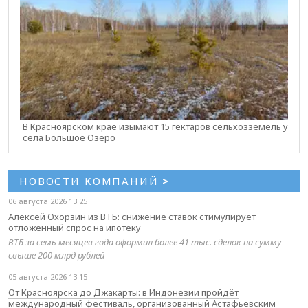
В Красноярском крае изымают 15 гектаров сельхозземель у
села Большое Озеро
НОВОСТИ КОМПАНИЙ
>
06 августа 2026 13:25
Алексей Охорзин из ВТБ: снижение ставок стимулирует
отложенный спрос на ипотеку
ВТБ за семь месяцев года оформил более 41 тыс. сделок на сумму
свыше 200 млрд рублей
05 августа 2026 13:15
От Красноярска до Джакарты: в Индонезии пройдёт
международный фестиваль, организованный Астафьевским