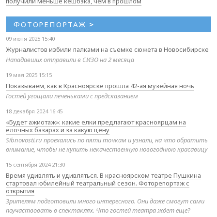
получили меньше кешбэка, чем в прошлом
ФОТОРЕПОРТАЖ
>
09 июня 2025 15:40
Журналистов избили палками на съемке сюжета в Новосибирске
Нападавших отправили в СИЗО на 2 месяца
19 мая 2025 15:15
Показываем, как в Красноярске прошла 42-ая музейная ночь
Гостей угощали печеньками с предсказанием
18 декабря 2024 16:45
«Будет ажиотаж»: какие елки предлагают красноярцам на
елочных базарах и за какую цену
Sibnovosti.ru проехались по пяти точкам и узнали, на что обратить
внимание, чтобы не купить некачественную новогоднюю красавицу
15 сентября 2024 21:30
Время удивлять и удивляться. В красноярском театре Пушкина
стартовал юбилейный театральный сезон. Фоторепортаж с
открытия
Зрителям подготовили много интересного. Они даже смогут сами
поучаствовать в спектаклях. Что гостей театра ждет еще?