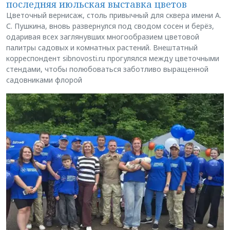
последняя июльская выставка цветов
Цветочный вернисаж, столь привычный для сквера имени А.
С. Пушкина, вновь развернулся под сводом сосен и берёз,
одаривая всех заглянувших многообразием цветовой
палитры садовых и комнатных растений. Внештатный
корреспондент sibnovosti.ru прогулялся между цветочными
стендами, чтобы полюбоваться заботливо выращенной
садовниками флорой