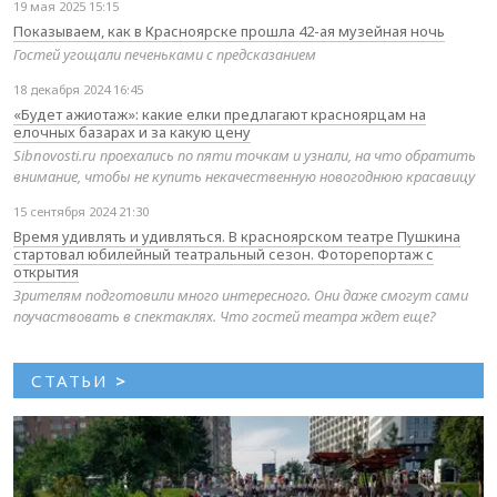
19 мая 2025 15:15
Показываем, как в Красноярске прошла 42-ая музейная ночь
Гостей угощали печеньками с предсказанием
18 декабря 2024 16:45
«Будет ажиотаж»: какие елки предлагают красноярцам на
елочных базарах и за какую цену
Sibnovosti.ru проехались по пяти точкам и узнали, на что обратить
внимание, чтобы не купить некачественную новогоднюю красавицу
15 сентября 2024 21:30
Время удивлять и удивляться. В красноярском театре Пушкина
стартовал юбилейный театральный сезон. Фоторепортаж с
открытия
Зрителям подготовили много интересного. Они даже смогут сами
поучаствовать в спектаклях. Что гостей театра ждет еще?
СТАТЬИ
>