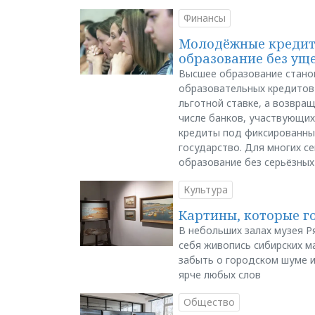
Финансы
Молодёжные кредиты
образование без ущ
Высшее образование стано
образовательных кредитов 
льготной ставке, а возвра
числе банков, участвующих
кредиты под фиксированны
государство. Для многих с
образование без серьёзных
Культура
Картины, которые г
В небольших залах музея Р
себя живопись сибирских ма
забыть о городском шуме и
ярче любых слов
Общество