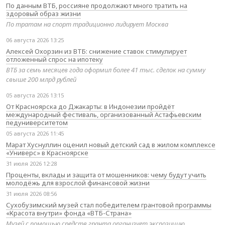
По данным ВТБ, россияне продолжают много тратить на
здоровый образ жизни
По тратам на спорт традиционно лидирует Москва
06 августа 2026 13:25
Алексей Охорзин из ВТБ: снижение ставок стимулирует
отложенный спрос на ипотеку
ВТБ за семь месяцев года оформил более 41 тыс. сделок на сумму
свыше 200 млрд рублей
05 августа 2026 13:15
От Красноярска до Джакарты: в Индонезии пройдёт
международный фестиваль, организованный Астафьевским
педуниверситетом
05 августа 2026 11:45
Марат Хуснуллин оценил новый детский сад в жилом комплексе
«Универс» в Красноярске
31 июля 2026 12:28
Проценты, вклады и защита от мошенников: чему будут учить
молодёжь для взрослой финансовой жизни
31 июля 2026 08:56
Сухобузимский музей стал победителем грантовой программы
«Красота внутри» фонда «ВТБ-Страна»
Музей с помощью средств гранта организует экспозицию,