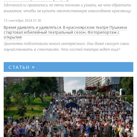
Sibnovosti.ru проехались по пяти точкам и узнали, на что обратить
внимание, чтобы не купить некачественную новогоднюю красавицу
15 сентября 2024 21:30
Время удивлять и удивляться. В красноярском театре Пушкина
стартовал юбилейный театральный сезон. Фоторепортаж с
открытия
Зрителям подготовили много интересного. Они даже смогут сами
поучаствовать в спектаклях. Что гостей театра ждет еще?
СТАТЬИ
>