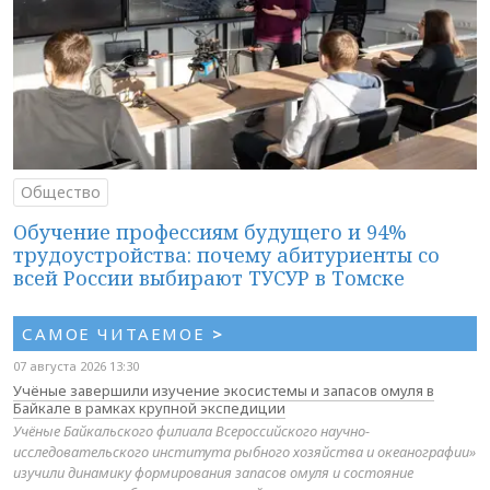
Общество
Обучение профессиям будущего и 94%
трудоустройства: почему абитуриенты со
всей России выбирают ТУСУР в Томске
САМОЕ ЧИТАЕМОЕ
>
07 августа 2026 13:30
Учёные завершили изучение экосистемы и запасов омуля в
Байкале в рамках крупной экспедиции
Учёные Байкальского филиала Всероссийского научно-
исследовательского института рыбного хозяйства и океанографии»
изучили динамику формирования запасов омуля и состояние