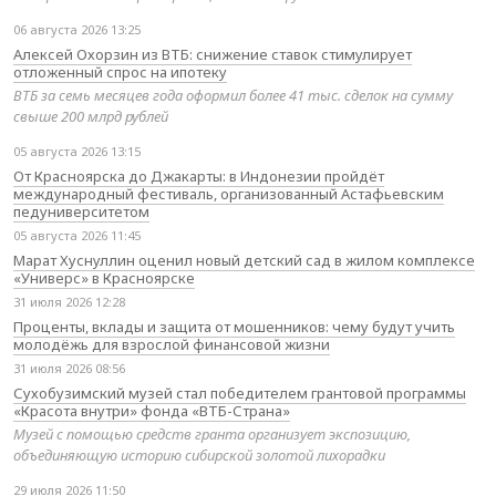
06 августа 2026 13:25
Алексей Охорзин из ВТБ: снижение ставок стимулирует
отложенный спрос на ипотеку
ВТБ за семь месяцев года оформил более 41 тыс. сделок на сумму
свыше 200 млрд рублей
05 августа 2026 13:15
От Красноярска до Джакарты: в Индонезии пройдёт
международный фестиваль, организованный Астафьевским
педуниверситетом
05 августа 2026 11:45
Марат Хуснуллин оценил новый детский сад в жилом комплексе
«Универс» в Красноярске
31 июля 2026 12:28
Проценты, вклады и защита от мошенников: чему будут учить
молодёжь для взрослой финансовой жизни
31 июля 2026 08:56
Сухобузимский музей стал победителем грантовой программы
«Красота внутри» фонда «ВТБ-Страна»
Музей с помощью средств гранта организует экспозицию,
объединяющую историю сибирской золотой лихорадки
29 июля 2026 11:50