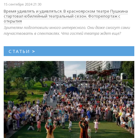
15 сентября 2024 21:30
Время удивлять и удивляться. В красноярском театре Пушкина
стартовал юбилейный театральный сезон. Фоторепортаж с
открытия
Зрителям подготовили много интересного. Они даже смогут сами
поучаствовать в спектаклях. Что гостей театра ждет еще?
СТАТЬИ
>