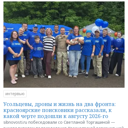
интервью
Усольцевы, дроны и жизнь на два фронта:
красноярские поисковики рассказали, к
какой черте подошли к августу 2026-го
sibnovosti.ru побеседовали со Светланой Торгашиной —