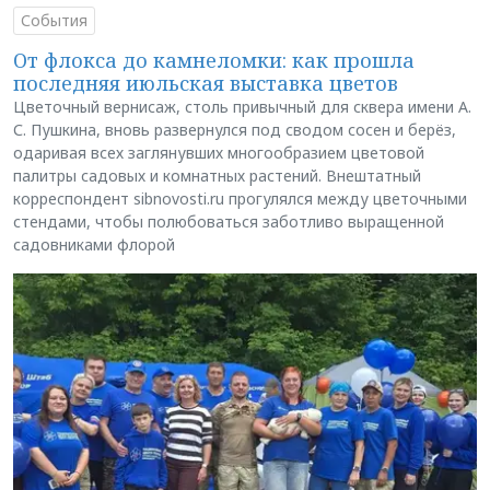
События
От флокса до камнеломки: как прошла
последняя июльская выставка цветов
Цветочный вернисаж, столь привычный для сквера имени А.
С. Пушкина, вновь развернулся под сводом сосен и берёз,
одаривая всех заглянувших многообразием цветовой
палитры садовых и комнатных растений. Внештатный
корреспондент sibnovosti.ru прогулялся между цветочными
стендами, чтобы полюбоваться заботливо выращенной
садовниками флорой