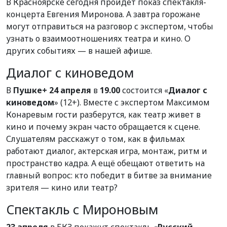
В Красноярске сегодня пройдет показ спектакля-
концерта Евгения Миронова. А завтра горожане
могут отправиться на разговор с экспертом, чтобы
узнать о взаимоотношениях театра и кино. О
других событиях — в нашей афише.
Диалог с киноведом
В
Пушке+ 24 апреля
в
19.00
состоится «
Диалог с
киноведом
» (12+). Вместе с экспертом Максимом
Конаревым гости разберутся, как театр живет в
кино и почему экран часто обращается к сцене.
Слушателям расскажут о том, как в фильмах
работают диалог, актерская игра, монтаж, ритм и
пространство кадра. А ещё обещают ответить на
главный вопрос: кто победит в битве за внимание
зрителя — кино или театр?
Спектакль с Мироновым
23 апреля
в БКЗ покажут спектакль «
Русский