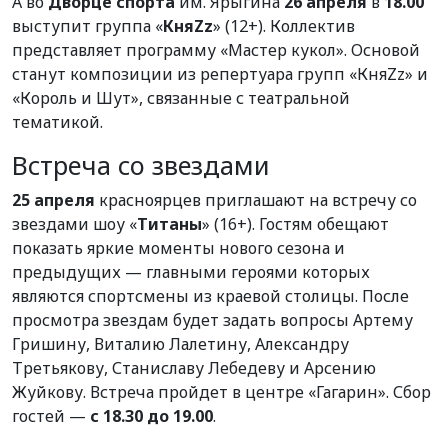
А во
Дворце спорта
им. Ярыгина
26 апреля
в
18.00
выступит группа «
КняZz
» (12+). Коллектив
представляет программу «Мастер кукол». Основой
станут композиции из репертуара групп «КняZz» и
«Король и Шут», связанные с театральной
тематикой.
Встреча со звездами
25 апреля
красноярцев приглашают на встречу со
звездами шоу «
Титаны
» (16+). Гостям обещают
показать яркие моменты нового сезона и
предыдущих — главными героями которых
являются спортсмены из краевой столицы. После
просмотра звездам будет задать вопросы Артему
Гришину, Виталию Лалетину, Александру
Третьякову, Станиславу Лебедеву и Арсению
Жуйкову. Встреча пройдет в центре «Гагарин». Сбор
гостей —
с 18.30 до 19.00
.