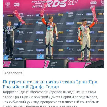
Автоспорт
Портрет и оттиски пятого этапа Гран-При
Российской Дрифт Серии
Корреспондент sibnovosti.ru провёл выходные на пятом
этапе Гран-При Российской Дрифт Серии и рассказывает,
как сибирский уик-энд превратился в плотный коктейль из
жары, дыма, моторов и зрительского азарта