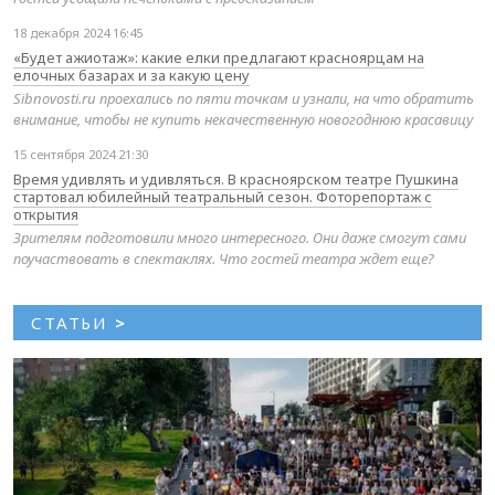
18 декабря 2024 16:45
«Будет ажиотаж»: какие елки предлагают красноярцам на
елочных базарах и за какую цену
Sibnovosti.ru проехались по пяти точкам и узнали, на что обратить
внимание, чтобы не купить некачественную новогоднюю красавицу
15 сентября 2024 21:30
Время удивлять и удивляться. В красноярском театре Пушкина
стартовал юбилейный театральный сезон. Фоторепортаж с
открытия
Зрителям подготовили много интересного. Они даже смогут сами
поучаствовать в спектаклях. Что гостей театра ждет еще?
СТАТЬИ
>