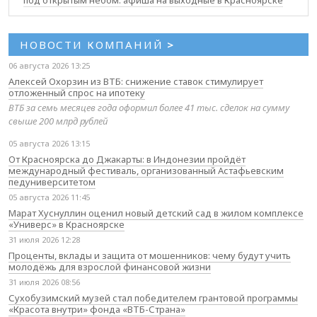
под открытым небом: афиша на выходные в Красноярске
НОВОСТИ КОМПАНИЙ
>
06 августа 2026 13:25
Алексей Охорзин из ВТБ: снижение ставок стимулирует
отложенный спрос на ипотеку
ВТБ за семь месяцев года оформил более 41 тыс. сделок на сумму
свыше 200 млрд рублей
05 августа 2026 13:15
От Красноярска до Джакарты: в Индонезии пройдёт
международный фестиваль, организованный Астафьевским
педуниверситетом
05 августа 2026 11:45
Марат Хуснуллин оценил новый детский сад в жилом комплексе
«Универс» в Красноярске
31 июля 2026 12:28
Проценты, вклады и защита от мошенников: чему будут учить
молодёжь для взрослой финансовой жизни
31 июля 2026 08:56
Сухобузимский музей стал победителем грантовой программы
«Красота внутри» фонда «ВТБ-Страна»