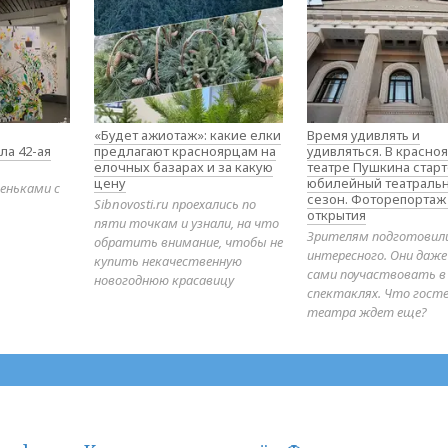
«Будет ажиотаж»: какие елки
Время удивлять и
ла 42-ая
предлагают красноярцам на
удивляться. В красно
елочных базарах и за какую
театре Пушкина стар
цену
юбилейный театраль
еньками с
сезон. Фоторепортаж
Sibnovosti.ru проехались по
открытия
пяти точкам и узнали, на что
Зрителям подготовил
обратить внимание, чтобы не
интересного. Они даж
купить некачественную
сами поучаствовать в
новогоднюю красавицу
спектаклях. Что гост
театра ждет еще?