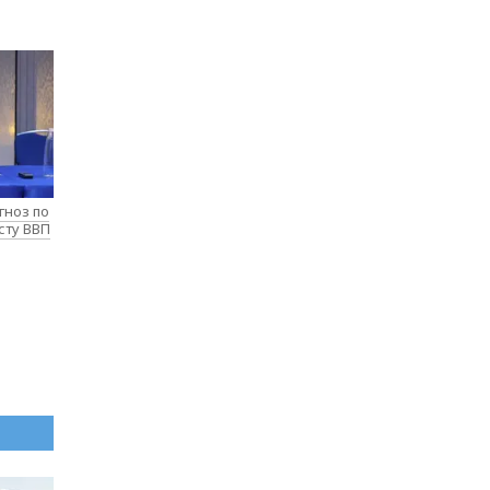
гноз по
сту ВВП