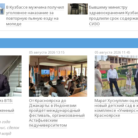
В Кузбассе мужчина получил
Бывшему министру
уголовное наказание за
здравоохранения Кузба
повторную пьяную езду на
продлили срок содержа
мопеде
СИЗО
05 августа 2026 13:15
05 августа 2026 11:45
з ВТБ:
От Красноярска до
Марат Хуснуллин оце
Джакарты: в Индонезии
новый детский сад в
оженный
пройдёт международный
комплексе «Универс»
фестиваль, организованный
Красноярске
Астафьевским
в года
педуниверситетом
ыс. сделок
0 млрд