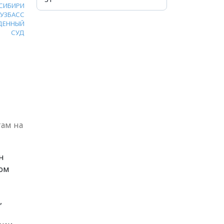
 СИБИРИ
КУЗБАСС
ДЕННЫЙ
СУД
ам на
н
ком
,