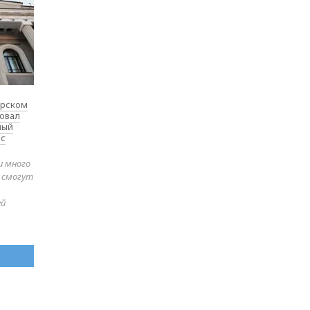
ярском
товал
ный
 с
и много
е смогут
ей