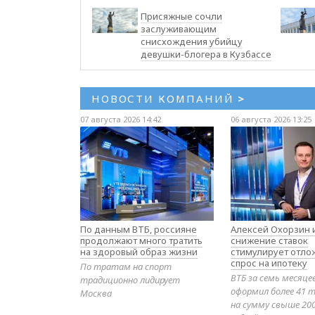
Присяжные сочли
заслуживающим
снисхождения убийцу
девушки-блогера в Кузбассе
НОВОСТИ КОМПАНИЙ
>
07 августа 2026 14:42
06 августа 2026 13:25
По данным ВТБ, россияне
Алексей Охорзин и
продолжают много тратить
снижение ставок
на здоровый образ жизни
стимулирует отл
спрос на ипотеку
По тратам на спорт
ВТБ за семь месяце
традиционно лидирует
оформил более 41 т
Москва
на сумму свыше 20