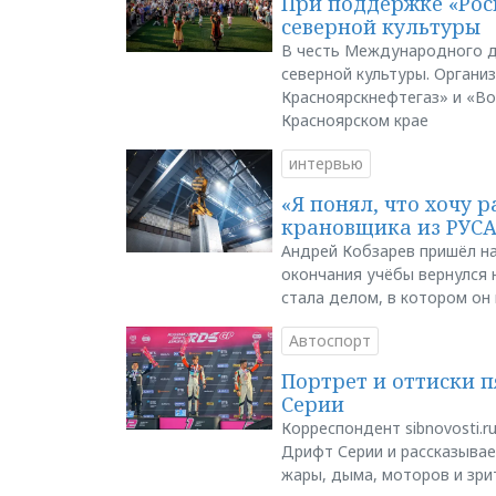
При поддержке «Рос
северной культуры
В честь Международного д
северной культуры. Органи
Красноярскнефтегаз» и «В
Красноярском крае
интервью
«Я понял, что хочу р
крановщика из РУС
Андрей Кобзарев пришёл на
окончания учёбы вернулся н
стала делом, в котором он
Автоспорт
Портрет и оттиски 
Серии
Корреспондент sibnovosti.r
Дрифт Серии и рассказывает
жары, дыма, моторов и зри