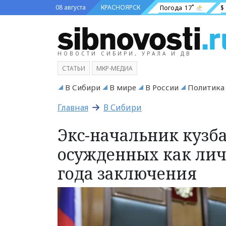
08 августа
КРАСНОЯРСК
Погода
17˚
$
НОВОСТИ СИБИРИ, УРАЛА И ДВ
СТАТЬИ
МКР-МЕДИА
В Сибири
В мире
В России
Политика
Главная
В Сибири
Экс-начальник кузб
осужденных как лич
года заключения