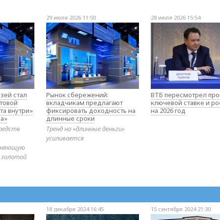
29 июля 2026 11:50
28 июля 2026 15:54
зей стал
Рынок сбережений:
ВТБ пересмотрел про
товой
вкладчикам предлагают
ключевой ставке и ро
та внутри»
фиксировать доходность на
на 2026 год
а»
длинные сроки
редств
Тренд на «длинные деньги»
усиливается
диняющую
 золотой
18 декабря 2024 16:45
15 сентября 2024 21:30