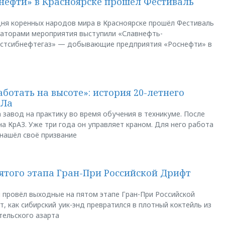
нефти» в Красноярске прошёл Фестиваль
ня коренных народов мира в Красноярске прошёл Фестиваль
заторами мероприятия выступили «Славнефть-
остсибнефтегаз» — добывающие предприятия «Роснефти» в
аботать на высоте»: история 20-летнего
АЛа
 завод на практику во время обучения в техникуме. После
а КрАЗ. Уже три года он управляет краном. Для него работа
 нашёл своё призвание
пятого этапа Гран-При Российской Дрифт
u провёл выходные на пятом этапе Гран-При Российской
, как сибирский уик-энд превратился в плотный коктейль из
тельского азарта