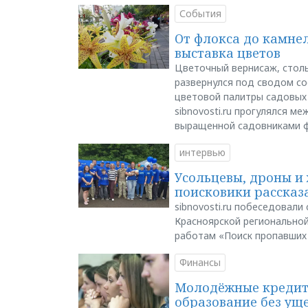
События
От флокса до камне
выставка цветов
Цветочный вернисаж, столь
развернулся под сводом со
цветовой палитры садовых
sibnovosti.ru прогулялся 
выращенной садовниками 
интервью
Усольцевы, дроны и 
поисковики рассказа
sibnovosti.ru побеседовал
Красноярской регионально
работам «Поиск пропавших
Финансы
Молодёжные кредиты
образование без ущ