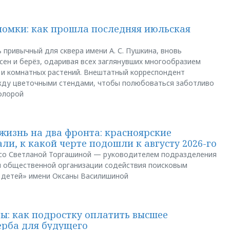
ломки: как прошла последняя июльская
 привычный для сквера имени А. С. Пушкина, вновь
сен и берёз, одаривая всех заглянувших многообразием
 и комнатных растений. Внештатный корреспондент
между цветочными стендами, чтобы полюбоваться заботливо
флорой
жизнь на два фронта: красноярские
ли, к какой черте подошли к августу 2026-го
и со Светланой Торгашиной — руководителем подразделения
й общественной организации содействия поисковым
 детей» имени Оксаны Василишиной
: как подростку оплатить высшее
ерба для будущего