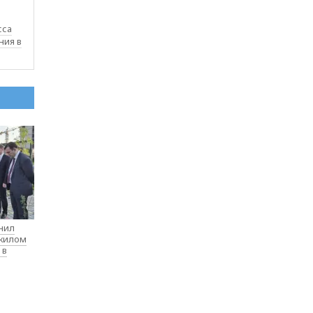
сса
ния в
нил
 жилом
 в