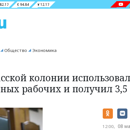
 82.17
€ 94.84
¥ 12.17
Общество
Экономика
асской колонии использова
ных рабочих и получил 3,5
08 ма
12:00,