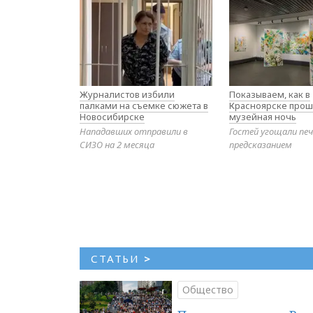
Журналистов избили
Показываем, как в
палками на съемке сюжета в
Красноярске прош
Новосибирске
музейная ночь
Нападавших отправили в
Гостей угощали печ
СИЗО на 2 месяца
предсказанием
СТАТЬИ
>
Общество