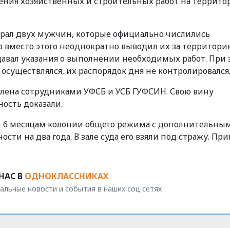
ения хозяйственных и строительных работ на террито
ыбрал двух мужчин, которые официально числились
 вместо этого неоднократно выводил их за территори
 давал указания о выполнении необходимых работ. При
существлялся, их распорядок дня не контролировался
влена сотрудниками УФСБ и УСБ ГУФСИН. Свою вину
ость доказали.
ам 6 месяцам колонии общего режима с дополнительны
ти на два года. В зале суда его взяли под стражу. При
НАС В
ОДНОКЛАССНИКАХ
альные новости и события в наших соц сетях