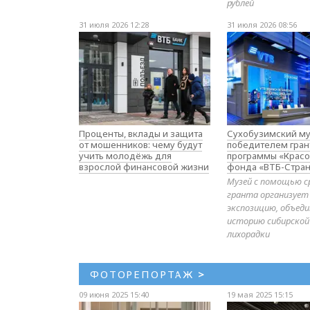
рублей
31 июля 2026 12:28
31 июля 2026 08:56
Проценты, вклады и защита
Сухобузимский му
от мошенников: чему будут
победителем гран
учить молодёжь для
программы «Красо
взрослой финансовой жизни
фонда «ВТБ-Стран
Музей с помощью с
гранта организует
экспозицию, объе
историю сибирской
лихорадки
ФОТОРЕПОРТАЖ
>
09 июня 2025 15:40
19 мая 2025 15:15