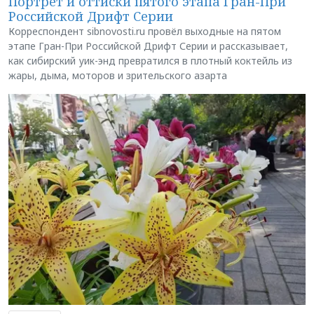
Портрет и оттиски пятого этапа Гран-При
Российской Дрифт Серии
Корреспондент sibnovosti.ru провёл выходные на пятом
этапе Гран-При Российской Дрифт Серии и рассказывает,
как сибирский уик-энд превратился в плотный коктейль из
жары, дыма, моторов и зрительского азарта