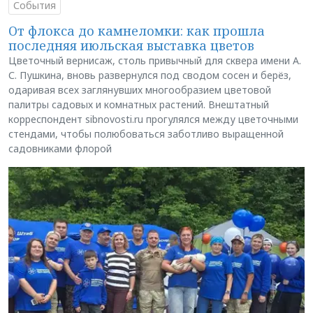
События
От флокса до камнеломки: как прошла
последняя июльская выставка цветов
Цветочный вернисаж, столь привычный для сквера имени А.
С. Пушкина, вновь развернулся под сводом сосен и берёз,
одаривая всех заглянувших многообразием цветовой
палитры садовых и комнатных растений. Внештатный
корреспондент sibnovosti.ru прогулялся между цветочными
стендами, чтобы полюбоваться заботливо выращенной
садовниками флорой