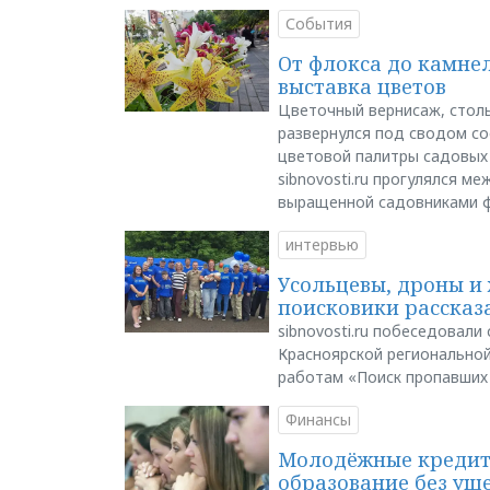
События
От флокса до камне
выставка цветов
Цветочный вернисаж, столь
развернулся под сводом со
цветовой палитры садовых
sibnovosti.ru прогулялся 
выращенной садовниками 
интервью
Усольцевы, дроны и 
поисковики рассказа
sibnovosti.ru побеседовал
Красноярской регионально
работам «Поиск пропавших
Финансы
Молодёжные кредиты
образование без ущ