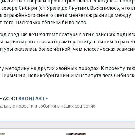
ециалисты отобрали пробы трех главных видов — сибир
севере Сибири (от Урала до Якутии). Выяснилось, что 
ь отражённого синего света меняется: разница между
 того, насколько тёплым было лето.
 год средняя летняя температура в этих районах поднял
сла зафиксированная авторами разница в синем отражен
атуры оказалась более чёткой, чем классическая зависи
ту методику на других хвойных породах. К проекту та
 Германии, Великобритании и Института леса Сибирск
НАС ВО
ВКОНТАКТЕ
альные новости и события в наших соц сетях