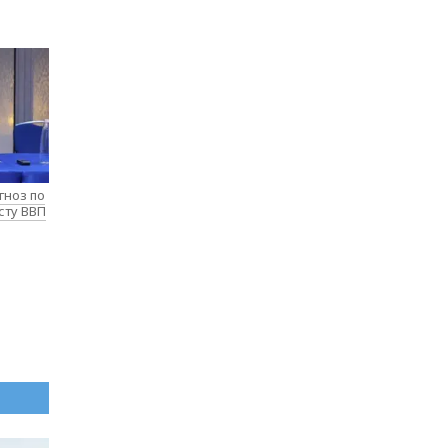
гноз по
сту ВВП