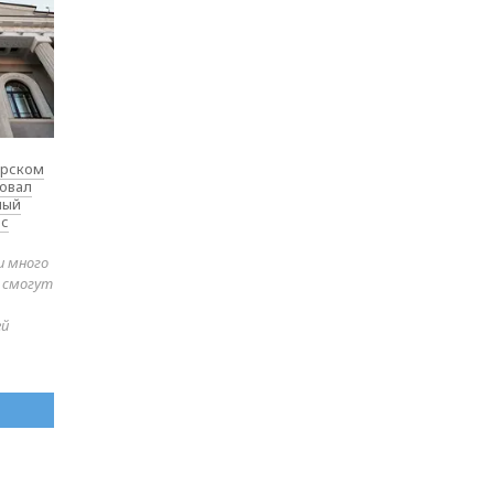
ярском
товал
ный
 с
и много
е смогут
ей