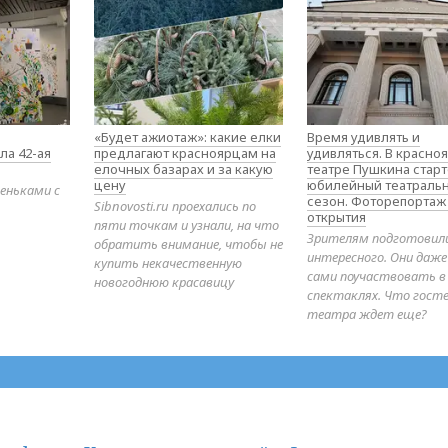
«Будет ажиотаж»: какие елки
Время удивлять и
ла 42-ая
предлагают красноярцам на
удивляться. В красно
елочных базарах и за какую
театре Пушкина стар
цену
юбилейный театраль
еньками с
сезон. Фоторепортаж
Sibnovosti.ru проехались по
открытия
пяти точкам и узнали, на что
Зрителям подготовил
обратить внимание, чтобы не
интересного. Они даж
купить некачественную
сами поучаствовать в
новогоднюю красавицу
спектаклях. Что гост
театра ждет еще?