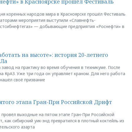
нефти» в Красноярске прошёл Фестиваль
ня коренных народов мира в Красноярске прошёл Фестиваль
заторами мероприятия выступили «Славнефть-
остсибнефтегаз» — добывающие предприятия «Роснефти» в
аботать на высоте»: история 20-летнего
АЛа
 завод на практику во время обучения в техникуме. После
а КрАЗ. Уже три года он управляет краном. Для него работа
 нашёл своё призвание
пятого этапа Гран-При Российской Дрифт
u провёл выходные на пятом этапе Гран-При Российской
, как сибирский уик-энд превратился в плотный коктейль из
тельского азарта