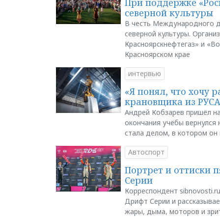
При поддержке «Рос
северной культуры
В честь Международного д
северной культуры. Органи
Красноярскнефтегаз» и «В
Красноярском крае
интервью
«Я понял, что хочу р
крановщика из РУС
Андрей Кобзарев пришёл на
окончания учёбы вернулся н
стала делом, в котором он
Автоспорт
Портрет и оттиски 
Серии
Корреспондент sibnovosti.r
Дрифт Серии и рассказывает
жары, дыма, моторов и зри