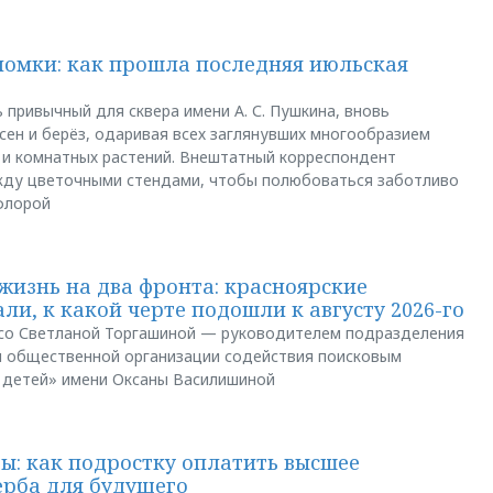
ломки: как прошла последняя июльская
 привычный для сквера имени А. С. Пушкина, вновь
сен и берёз, одаривая всех заглянувших многообразием
 и комнатных растений. Внештатный корреспондент
между цветочными стендами, чтобы полюбоваться заботливо
флорой
жизнь на два фронта: красноярские
ли, к какой черте подошли к августу 2026-го
и со Светланой Торгашиной — руководителем подразделения
й общественной организации содействия поисковым
 детей» имени Оксаны Василишиной
: как подростку оплатить высшее
ерба для будущего