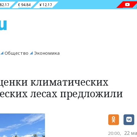
 82.17
€ 94.84
¥ 12.17
Общество
Экономика
оценки климатических
еских лесах предложили
22 ма
20:00,