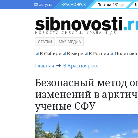
08 августа
КРАСНОЯРСК
Погода
19˚
$
НОВОСТИ СИБИРИ, УРАЛА И ДВ
СТАТЬИ
МКР-МЕДИА
В Сибири
В мире
В России
Политика
Главная
В Красноярске
Безопасный метод 
изменений в арктич
ученые СФУ