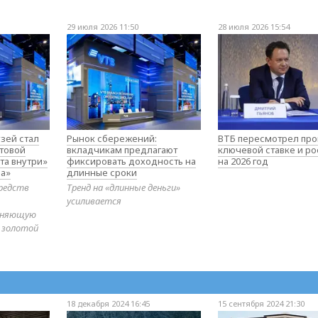
29 июля 2026 11:50
28 июля 2026 15:54
зей стал
Рынок сбережений:
ВТБ пересмотрел про
товой
вкладчикам предлагают
ключевой ставке и ро
та внутри»
фиксировать доходность на
на 2026 год
а»
длинные сроки
редств
Тренд на «длинные деньги»
усиливается
диняющую
 золотой
18 декабря 2024 16:45
15 сентября 2024 21:30