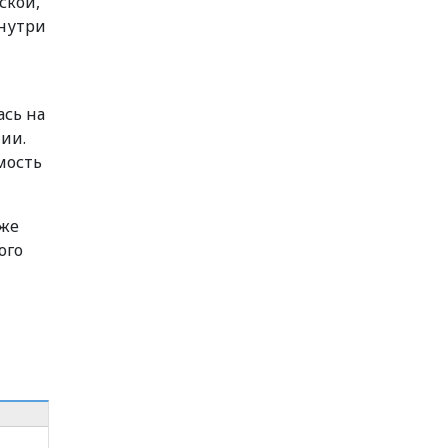
ской,
внутри
ась на
ии.
мость
кже
ого