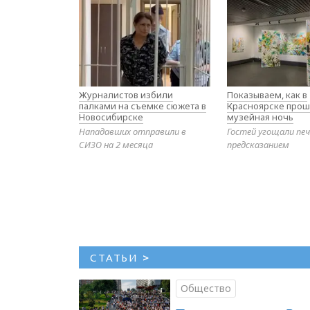
Журналистов избили
Показываем, как в
палками на съемке сюжета в
Красноярске прош
Новосибирске
музейная ночь
Нападавших отправили в
Гостей угощали печ
СИЗО на 2 месяца
предсказанием
СТАТЬИ
>
Общество