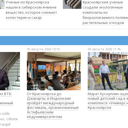
Ученые из Красноярска
Красноярские ученые
нашли в сибирском ячмене
создали экологичные
вещество, которое снижает
композиты из
холестерин и сахар
биоразлагаемого полим
растительных отходов
05 августа 2026 13:15
05 августа 2026 11:45
з ВТБ:
От Красноярска до
Марат Хуснуллин оце
Джакарты: в Индонезии
новый детский сад в
оженный
пройдёт международный
комплексе «Универс»
фестиваль, организованный
Красноярске
Астафьевским
в года
педуниверситетом
ыс. сделок
0 млрд