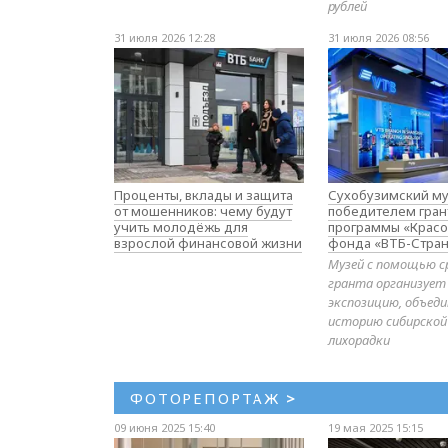
рублей
31 июля 2026 12:28
31 июля 2026 08:56
Проценты, вклады и защита
Сухобузимский му
от мошенников: чему будут
победителем гран
учить молодёжь для
программы «Красо
взрослой финансовой жизни
фонда «ВТБ-Стран
Музей с помощью с
гранта организует
экспозицию, объе
историю сибирской
лихорадки
ФОТОРЕПОРТАЖ
>
09 июня 2025 15:40
19 мая 2025 15:15