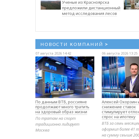
Ученые из Красноярска
предложили дистанционный
метод исследования лесов
НОВОСТИ КОМПАНИЙ
>
07 августа 2026 14:42
06 августа 2026 13:25
По данным ВТБ, россияне
Алексей Охорзин и
продолжают много тратить
снижение ставок
на здоровый образ жизни
стимулирует отл
спрос на ипотеку
По тратам на спорт
ВТБ за семь месяце
традиционно лидирует
оформил более 41 т
Москва
на сумму свыше 20