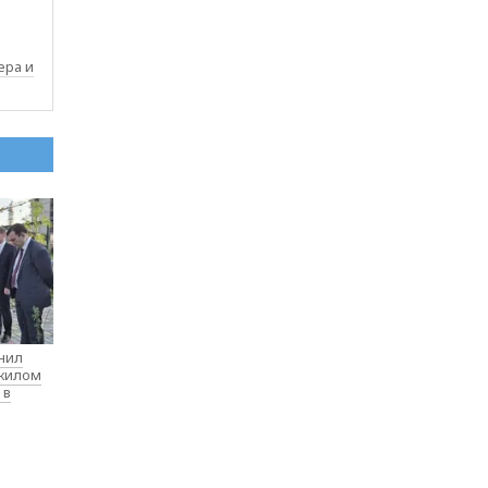
ера и
нил
 жилом
 в