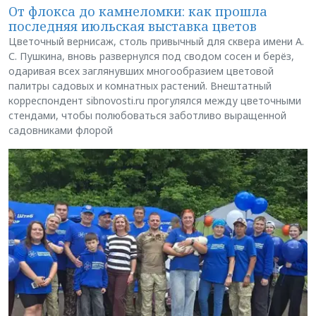
От флокса до камнеломки: как прошла
последняя июльская выставка цветов
Цветочный вернисаж, столь привычный для сквера имени А.
С. Пушкина, вновь развернулся под сводом сосен и берёз,
одаривая всех заглянувших многообразием цветовой
палитры садовых и комнатных растений. Внештатный
корреспондент sibnovosti.ru прогулялся между цветочными
стендами, чтобы полюбоваться заботливо выращенной
садовниками флорой