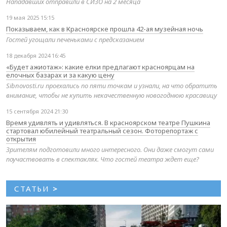
Нападавших отправили в СИЗО на 2 месяца
19 мая 2025 15:15
Показываем, как в Красноярске прошла 42-ая музейная ночь
Гостей угощали печеньками с предсказанием
18 декабря 2024 16:45
«Будет ажиотаж»: какие елки предлагают красноярцам на
елочных базарах и за какую цену
Sibnovosti.ru проехались по пяти точкам и узнали, на что обратить
внимание, чтобы не купить некачественную новогоднюю красавицу
15 сентября 2024 21:30
Время удивлять и удивляться. В красноярском театре Пушкина
стартовал юбилейный театральный сезон. Фоторепортаж с
открытия
Зрителям подготовили много интересного. Они даже смогут сами
поучаствовать в спектаклях. Что гостей театра ждет еще?
СТАТЬИ
>