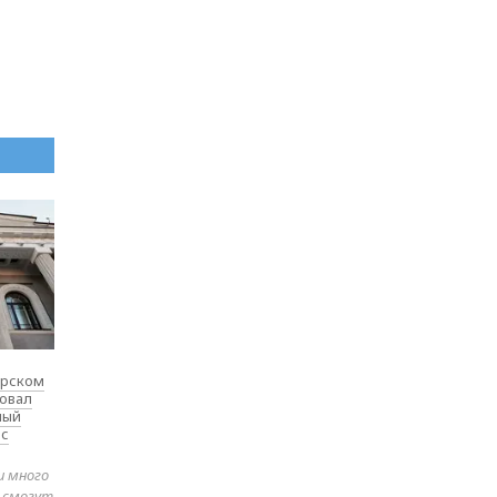
ярском
товал
ный
 с
и много
е смогут