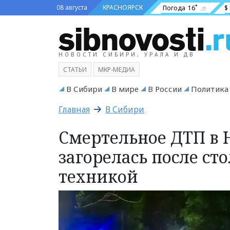
08 августа
КРАСНОЯРСК
Погода
16˚
$
НОВОСТИ СИБИРИ, УРАЛА И ДВ
СТАТЬИ
МКР-МЕДИА
В Сибири
В мире
В России
Политика
Главная
В Сибири
Смертельное ДТП в 
загорелась после ст
техникой