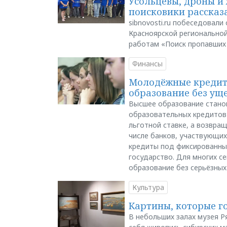
Усольцевы, дроны и 
поисковики рассказа
sibnovosti.ru побеседовал
Красноярской регионально
работам «Поиск пропавших
Финансы
Молодёжные кредиты
образование без ущ
Высшее образование стано
образовательных кредитов 
льготной ставке, а возвра
числе банков, участвующих
кредиты под фиксированны
государство. Для многих с
образование без серьёзных
Культура
Картины, которые г
В небольших залах музея Р