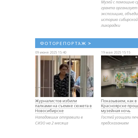
Музей с помощью с
гранта организует
экспозицию, объе
историю сибирской
лихорадки
ФОТОРЕПОРТАЖ
>
09 июня 2025 15:40
19 мая 2025 15:15
Журналистов избили
Показываем, как в
палками на съемке сюжета в
Красноярске прош
Новосибирске
музейная ночь
Нападавших отправили в
Гостей угощали печ
СИЗО на 2 месяца
предсказанием