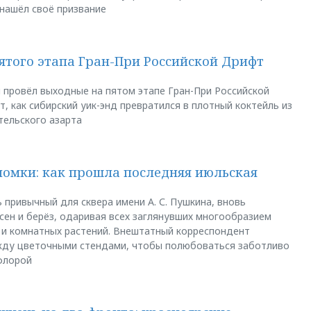
 нашёл своё призвание
пятого этапа Гран-При Российской Дрифт
u провёл выходные на пятом этапе Гран-При Российской
, как сибирский уик-энд превратился в плотный коктейль из
тельского азарта
ломки: как прошла последняя июльская
 привычный для сквера имени А. С. Пушкина, вновь
сен и берёз, одаривая всех заглянувших многообразием
 и комнатных растений. Внештатный корреспондент
между цветочными стендами, чтобы полюбоваться заботливо
флорой