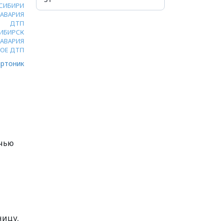
 СИБИРИ
АВАРИЯ
ДТП
ИБИРСК
 АВАРИЯ
ОЕ ДТП
ртоник
очью
ницу.