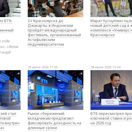
з ВТБ:
От Красноярска до
Марат Хуснуллин оце
Джакарты: в Индонезии
новый детский сад в
оженный
пройдёт международный
комплексе «Универс»
фестиваль, организованный
Красноярске
Астафьевским
в года
педуниверситетом
ыс. сделок
0 млрд
29 июля 2026 11:50
28 июля 2026 15:54
зей стал
Рынок сбережений:
ВТБ пересмотрел про
товой
вкладчикам предлагают
ключевой ставке и ро
та внутри»
фиксировать доходность на
на 2026 год
а»
длинные сроки