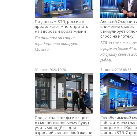
По данным ВТБ, россияне
Алексей Охорзин и
продолжают много тратить
снижение ставок
на здоровый образ жизни
стимулирует отл
спрос на ипотеку
По тратам на спорт
ВТБ за семь месяце
традиционно лидирует
оформил более 41 т
Москва
на сумму свыше 20
рублей
31 июля 2026 12:28
31 июля 2026 08:56
Проценты, вклады и защита
Сухобузимский му
от мошенников: чему будут
победителем гран
учить молодёжь для
программы «Красо
взрослой финансовой жизни
фонда «ВТБ-Стран