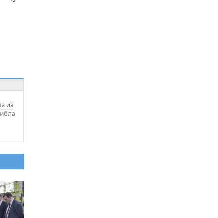
а из
гибла