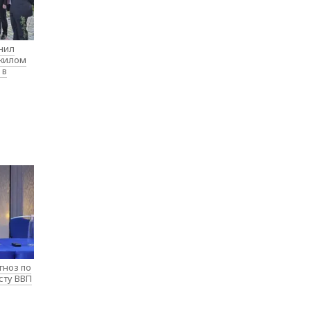
нил
 жилом
 в
гноз по
сту ВВП