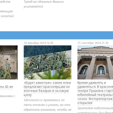
редств
Тренд на «длинные деньги»
усиливается
диняющую
 золотой
18 декабря 2024 16:45
15 сентября 2024 21:30
«Будет ажиотаж»: какие елки
Время удивлять и
ла 42-ая
предлагают красноярцам на
удивляться. В красно
елочных базарах и за какую
театре Пушкина стар
цену
юбилейный театраль
еньками с
сезон. Фоторепортаж
Sibnovosti.ru проехались по
открытия
пяти точкам и узнали, на что
Зрителям подготовил
обратить внимание, чтобы не
интересного. Они даж