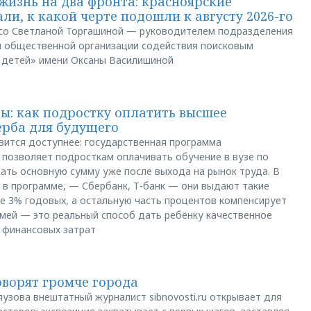
жизнь на два фронта: красноярские
ли, к какой черте подошли к августу 2026-го
и со Светланой Торгашиной — руководителем подразделения
й общественной организации содействия поисковым
 детей» имени Оксаны Василишиной
: как подростку оплатить высшее
ерба для будущего
вится доступнее: государственная программа
позволяет подросткам оплачивать обучение в вузе по
щать основную сумму уже после выхода на рынок труда. В
 в программе, — Сбербанк, Т-банк — они выдают такие
е 3% годовых, а остальную часть процентов компенсирует
емей — это реальный способ дать ребёнку качественное
 финансовых затрат
оворят громче города
яузова внештатный журналист sibnovosti.ru открывает для