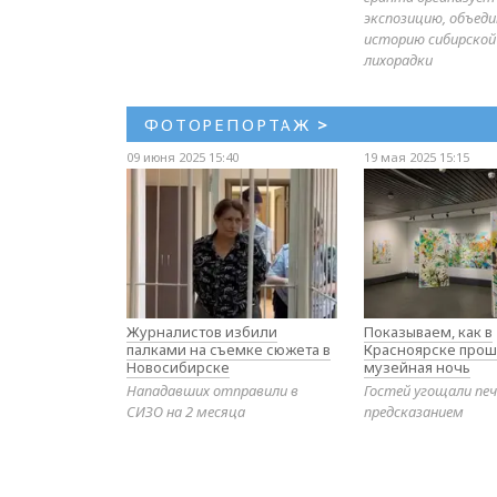
экспозицию, объе
историю сибирской
лихорадки
ФОТОРЕПОРТАЖ
>
09 июня 2025 15:40
19 мая 2025 15:15
Журналистов избили
Показываем, как в
палками на съемке сюжета в
Красноярске прош
Новосибирске
музейная ночь
Нападавших отправили в
Гостей угощали печ
СИЗО на 2 месяца
предсказанием