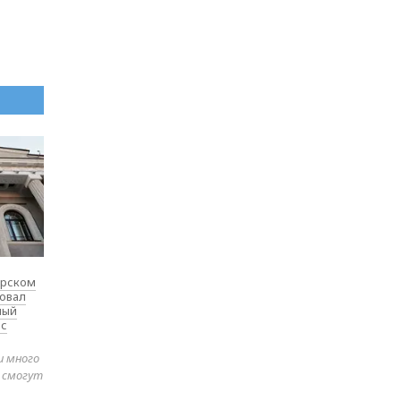
ярском
товал
ный
 с
и много
е смогут