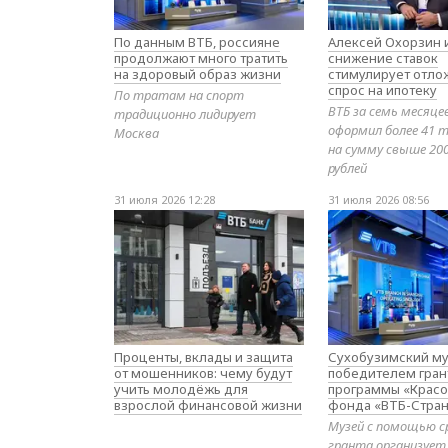
По данным ВТБ, россияне
Алексей Охорзин и
продолжают много тратить
снижение ставок
на здоровый образ жизни
стимулирует отл
спрос на ипотеку
По тратам на спорт
ВТБ за семь месяце
традиционно лидирует
оформил более 41 т
Москва
на сумму свыше 20
рублей
31 июля 2026 12:28
31 июля 2026 08:56
Проценты, вклады и защита
Сухобузимский му
от мошенников: чему будут
победителем гран
учить молодёжь для
программы «Красо
взрослой финансовой жизни
фонда «ВТБ-Стран
Музей с помощью с
гранта организует