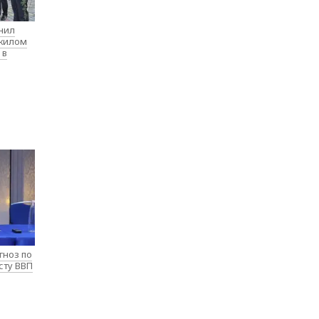
нил
 жилом
 в
гноз по
сту ВВП