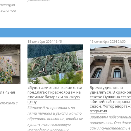
диняющую
 золотой
18 декабря 2024 16:45
15 сентября 2024 21:30
«Будет ажиотаж»: какие елки
Время удивлять и
ла 42-ая
предлагают красноярцам на
удивляться. В красно
елочных базарах и за какую
театре Пушкина стар
цену
юбилейный театраль
еньками с
сезон. Фоторепортаж
Sibnovosti.ru проехались по
открытия
пяти точкам и узнали, на что
Зрителям подготовил
обратить внимание, чтобы не
интересного. Они даж
купить некачественную
сами поучаствовать в
новогоднюю красавицу