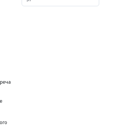
треча
е
ого