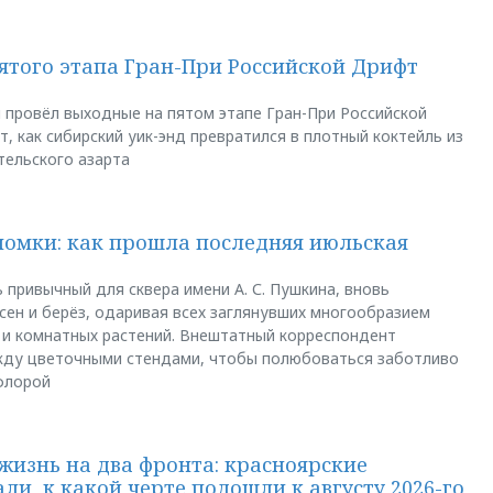
пятого этапа Гран-При Российской Дрифт
u провёл выходные на пятом этапе Гран-При Российской
, как сибирский уик-энд превратился в плотный коктейль из
тельского азарта
ломки: как прошла последняя июльская
 привычный для сквера имени А. С. Пушкина, вновь
сен и берёз, одаривая всех заглянувших многообразием
 и комнатных растений. Внештатный корреспондент
между цветочными стендами, чтобы полюбоваться заботливо
флорой
жизнь на два фронта: красноярские
ли, к какой черте подошли к августу 2026-го