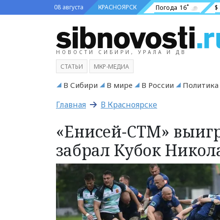
08 августа
КРАСНОЯРСК
Погода
16˚
$
НОВОСТИ СИБИРИ, УРАЛА И ДВ
СТАТЬИ
МКР-МЕДИА
В Сибири
В мире
В России
Политика
Главная
В Красноярске
«Енисей-СТМ» выигр
забрал Кубок Никол