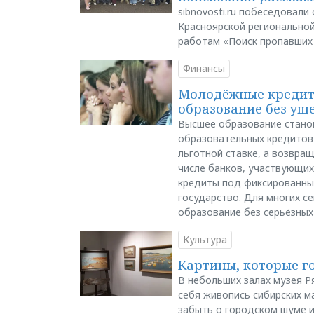
sibnovosti.ru побеседовал
Красноярской регионально
работам «Поиск пропавших
Финансы
Молодёжные кредиты
образование без ущ
Высшее образование стано
образовательных кредитов 
льготной ставке, а возвра
числе банков, участвующих
кредиты под фиксированны
государство. Для многих с
образование без серьёзных
Культура
Картины, которые г
В небольших залах музея Р
себя живопись сибирских ма
забыть о городском шуме и