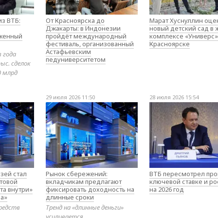
з ВТБ:
От Красноярска до
Марат Хуснуллин оце
Джакарты: в Индонезии
новый детский сад в
оженный
пройдёт международный
комплексе «Универс»
фестиваль, организованный
Красноярске
Астафьевским
в года
педуниверситетом
ыс. сделок
0 млрд
29 июля 2026 11:50
28 июля 2026 15:54
зей стал
Рынок сбережений:
ВТБ пересмотрел про
товой
вкладчикам предлагают
ключевой ставке и ро
та внутри»
фиксировать доходность на
на 2026 год
а»
длинные сроки
редств
Тренд на «длинные деньги»
усиливается