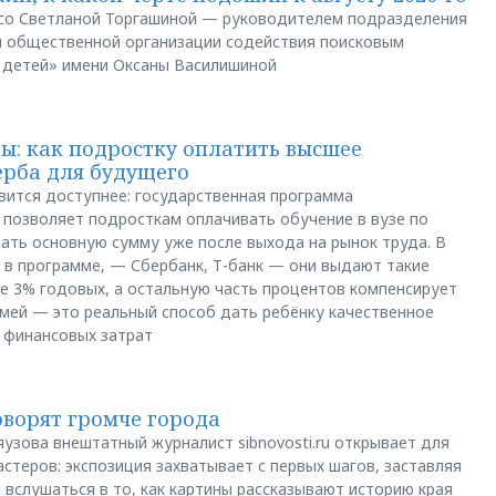
и со Светланой Торгашиной — руководителем подразделения
й общественной организации содействия поисковым
 детей» имени Оксаны Василишиной
: как подростку оплатить высшее
ерба для будущего
вится доступнее: государственная программа
позволяет подросткам оплачивать обучение в вузе по
щать основную сумму уже после выхода на рынок труда. В
 в программе, — Сбербанк, Т-банк — они выдают такие
е 3% годовых, а остальную часть процентов компенсирует
емей — это реальный способ дать ребёнку качественное
 финансовых затрат
оворят громче города
яузова внештатный журналист sibnovosti.ru открывает для
стеров: экспозиция захватывает с первых шагов, заставляя
 вслушаться в то, как картины рассказывают историю края