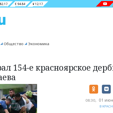
 82.17
€ 94.84
¥ 12.17
Общество
Экономика
ал 154-е красноярское дерб
аева
01 июн
08:30,
В КРАС