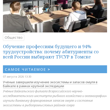
Общество
Обучение профессиям будущего и 94%
трудоустройства: почему абитуриенты со
всей России выбирают ТУСУР в Томске
САМОЕ ЧИТАЕМОЕ
>
07 августа 2026 13:30
Учёные завершили изучение экосистемы и запасов омуля в
Байкале в рамках крупной экспедиции
Учёные Байкальского филиала Всероссийского научно-
исследовательского института рыбного хозяйства и океанографии»
изучили динамику формирования запасов омуля и состояние
экосистемы в рыбопромысловых районах озера