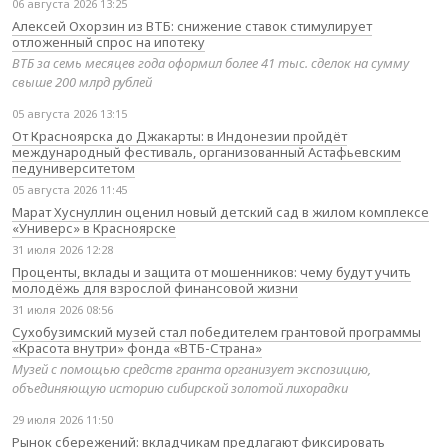
06 августа 2026 13:25
Алексей Охорзин из ВТБ: снижение ставок стимулирует
отложенный спрос на ипотеку
ВТБ за семь месяцев года оформил более 41 тыс. сделок на сумму
свыше 200 млрд рублей
05 августа 2026 13:15
От Красноярска до Джакарты: в Индонезии пройдёт
международный фестиваль, организованный Астафьевским
педуниверситетом
05 августа 2026 11:45
Марат Хуснуллин оценил новый детский сад в жилом комплексе
«Универс» в Красноярске
31 июля 2026 12:28
Проценты, вклады и защита от мошенников: чему будут учить
молодёжь для взрослой финансовой жизни
31 июля 2026 08:56
Сухобузимский музей стал победителем грантовой программы
«Красота внутри» фонда «ВТБ-Страна»
Музей с помощью средств гранта организует экспозицию,
объединяющую историю сибирской золотой лихорадки
29 июля 2026 11:50
Рынок сбережений: вкладчикам предлагают фиксировать