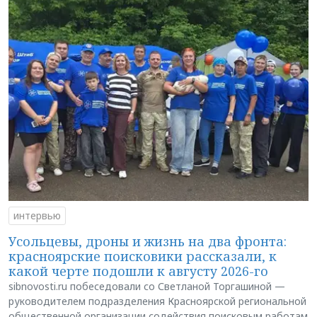
интервью
Усольцевы, дроны и жизнь на два фронта:
красноярские поисковики рассказали, к
какой черте подошли к августу 2026-го
sibnovosti.ru побеседовали со Светланой Торгашиной —
руководителем подразделения Красноярской региональной
общественной организации содействия поисковым работам