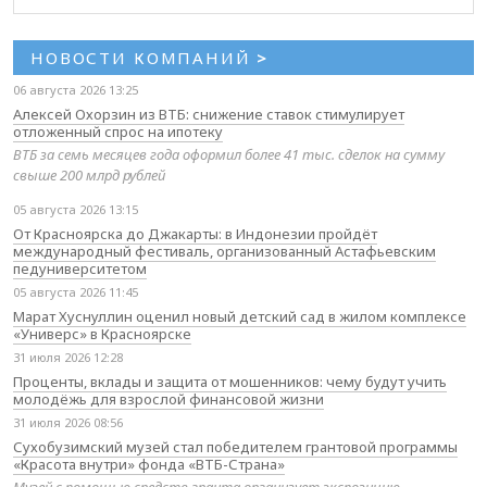
НОВОСТИ КОМПАНИЙ
>
06 августа 2026 13:25
Алексей Охорзин из ВТБ: снижение ставок стимулирует
отложенный спрос на ипотеку
ВТБ за семь месяцев года оформил более 41 тыс. сделок на сумму
свыше 200 млрд рублей
05 августа 2026 13:15
От Красноярска до Джакарты: в Индонезии пройдёт
международный фестиваль, организованный Астафьевским
педуниверситетом
05 августа 2026 11:45
Марат Хуснуллин оценил новый детский сад в жилом комплексе
«Универс» в Красноярске
31 июля 2026 12:28
Проценты, вклады и защита от мошенников: чему будут учить
молодёжь для взрослой финансовой жизни
31 июля 2026 08:56
Сухобузимский музей стал победителем грантовой программы
«Красота внутри» фонда «ВТБ-Страна»
Музей с помощью средств гранта организует экспозицию,