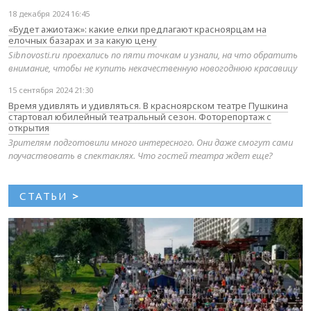
18 декабря 2024 16:45
«Будет ажиотаж»: какие елки предлагают красноярцам на
елочных базарах и за какую цену
Sibnovosti.ru проехались по пяти точкам и узнали, на что обратить
внимание, чтобы не купить некачественную новогоднюю красавицу
15 сентября 2024 21:30
Время удивлять и удивляться. В красноярском театре Пушкина
стартовал юбилейный театральный сезон. Фоторепортаж с
открытия
Зрителям подготовили много интересного. Они даже смогут сами
поучаствовать в спектаклях. Что гостей театра ждет еще?
СТАТЬИ
>