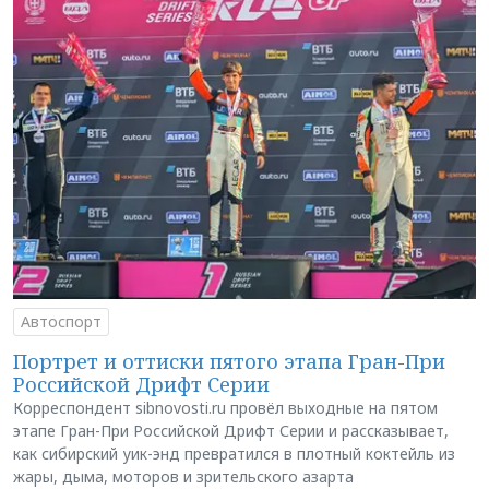
Автоспорт
Портрет и оттиски пятого этапа Гран-При
Российской Дрифт Серии
Корреспондент sibnovosti.ru провёл выходные на пятом
этапе Гран-При Российской Дрифт Серии и рассказывает,
как сибирский уик-энд превратился в плотный коктейль из
жары, дыма, моторов и зрительского азарта