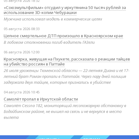
05 августа 2026 18:32
«Союзмультфильм» отсудил у иркутянина 50 тысяч рублей за
использование 3D-копии Чебурашки
Мужчина использовал модель в коммерческих целях
05 августа 2026 08:33
Цепное смертельное ДТП произошло в Красноярском крае
В лобовом столкновении погиб водитель ГАЗели
06 августа 2026 12:00
Красноярка, живущая на Пхукете, рассказала о реакции тайцев
на убийство россиян в Паттайе
26 июля уроженцы Тюменской области — 22-летняя Диана и её 17-
летний брат Роман пропали в Паттайе. Через пару дней полиция
задержала двух тайцев, которые признались в убийстве
04 августа 2026 10:45
Самолёт пропал в Иркутской области
Самолёт Cessna 182, мониторящий лесопожарную обстановку в
Бодайбинском районе, не вышел на связь и не вернулся в место
вылета