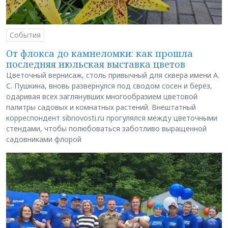
События
От флокса до камнеломки: как прошла
последняя июльская выставка цветов
Цветочный вернисаж, столь привычный для сквера имени А.
С. Пушкина, вновь развернулся под сводом сосен и берёз,
одаривая всех заглянувших многообразием цветовой
палитры садовых и комнатных растений. Внештатный
корреспондент sibnovosti.ru прогулялся между цветочными
стендами, чтобы полюбоваться заботливо выращенной
садовниками флорой