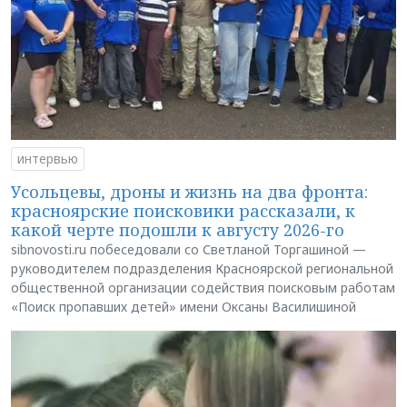
интервью
Усольцевы, дроны и жизнь на два фронта:
красноярские поисковики рассказали, к
какой черте подошли к августу 2026-го
sibnovosti.ru побеседовали со Светланой Торгашиной —
руководителем подразделения Красноярской региональной
общественной организации содействия поисковым работам
«Поиск пропавших детей» имени Оксаны Василишиной