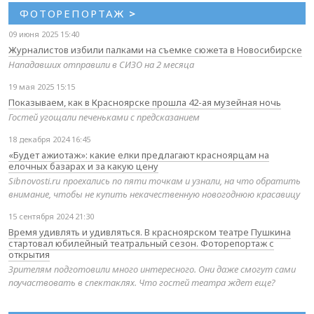
ФОТОРЕПОРТАЖ
>
09 июня 2025 15:40
Журналистов избили палками на съемке сюжета в Новосибирске
Нападавших отправили в СИЗО на 2 месяца
19 мая 2025 15:15
Показываем, как в Красноярске прошла 42-ая музейная ночь
Гостей угощали печеньками с предсказанием
18 декабря 2024 16:45
«Будет ажиотаж»: какие елки предлагают красноярцам на
елочных базарах и за какую цену
Sibnovosti.ru проехались по пяти точкам и узнали, на что обратить
внимание, чтобы не купить некачественную новогоднюю красавицу
15 сентября 2024 21:30
Время удивлять и удивляться. В красноярском театре Пушкина
стартовал юбилейный театральный сезон. Фоторепортаж с
открытия
Зрителям подготовили много интересного. Они даже смогут сами
поучаствовать в спектаклях. Что гостей театра ждет еще?