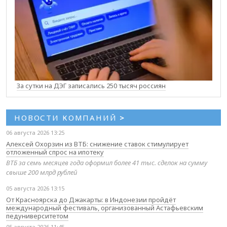
За сутки на ДЭГ записались 250 тысяч россиян
НОВОСТИ КОМПАНИЙ
>
06 августа 2026 13:25
Алексей Охорзин из ВТБ: снижение ставок стимулирует
отложенный спрос на ипотеку
ВТБ за семь месяцев года оформил более 41 тыс. сделок на сумму
свыше 200 млрд рублей
05 августа 2026 13:15
От Красноярска до Джакарты: в Индонезии пройдёт
международный фестиваль, организованный Астафьевским
педуниверситетом
05 августа 2026 11:45