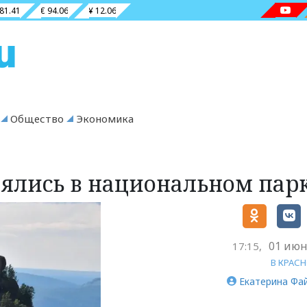
 81.41
€ 94.06
¥ 12.06
Общество
Экономика
рялись в национальном пар
01 июн
17:15,
В КРАС
Екатерина Фа