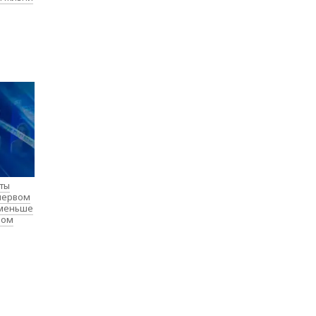
нты
 первом
 меньше
лом