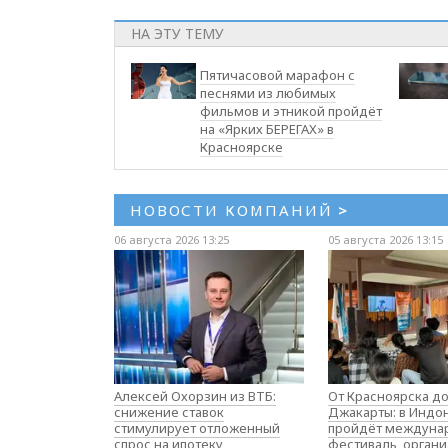
НА ЭТУ ТЕМУ
Пятичасовой марафон с
песнями из любимых
фильмов и этникой пройдёт
на «Ярких БЕРЕГАХ» в
Красноярске
НОВОСТИ КОМПАНИЙ
>
06 августа 2026 13:25
05 августа 2026 13:15
Алексей Охорзин из ВТБ:
От Красноярска д
снижение ставок
Джакарты: в Индо
стимулирует отложенный
пройдёт междуна
спрос на ипотеку
фестиваль, орган