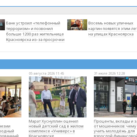
Банк устроил «телефонный
Восемь новых уличных
терроризм» и позвонил
картин появятся этим ле
больше 1200 раз жительнице
на улицах Красноярска
Красноярска из-за просрочки
05 августа 2026 11:45
31 июля 2026 12:28
о
Марат Хуснуллин оценил
Проценты, вклады и 
незии
новый детский сад в жилом
от мошенников: чему
родный
комплексе «Универс» в
учить молодёжь для
изованный
Красноярске
взрослой финансово