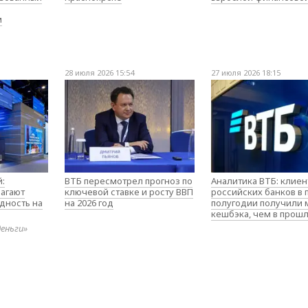
м
28 июля 2026 15:54
27 июля 2026 18:15
:
ВТБ пересмотрел прогноз по
Аналитика ВТБ: клие
агают
ключевой ставке и росту ВВП
российских банков в
дность на
на 2026 год
полугодии получили
кешбэка, чем в прош
деньги»