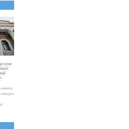
ярском
товал
ный
 с
и много
е смогут
ей