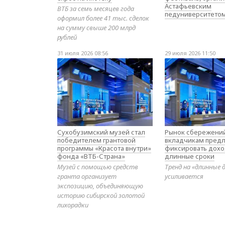
Астафьевским
ВТБ за семь месяцев года
педуниверситето
оформил более 41 тыс. сделок
на сумму свыше 200 млрд
рублей
31 июля 2026 08:56
29 июля 2026 11:50
Сухобузимский музей стал
Рынок сбережений
победителем грантовой
вкладчикам предл
программы «Красота внутри»
фиксировать дохо
фонда «ВТБ-Страна»
длинные сроки
Музей с помощью средств
Тренд на «длинные 
гранта организует
усиливается
экспозицию, объединяющую
историю сибирской золотой
лихорадки