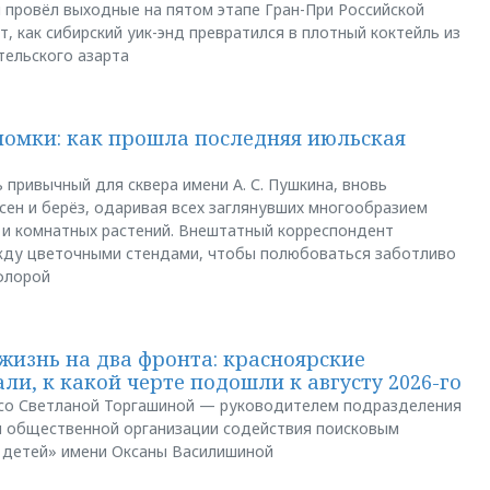
u провёл выходные на пятом этапе Гран-При Российской
, как сибирский уик-энд превратился в плотный коктейль из
тельского азарта
ломки: как прошла последняя июльская
 привычный для сквера имени А. С. Пушкина, вновь
сен и берёз, одаривая всех заглянувших многообразием
 и комнатных растений. Внештатный корреспондент
между цветочными стендами, чтобы полюбоваться заботливо
флорой
жизнь на два фронта: красноярские
ли, к какой черте подошли к августу 2026-го
и со Светланой Торгашиной — руководителем подразделения
й общественной организации содействия поисковым
 детей» имени Оксаны Василишиной