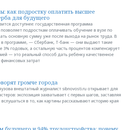
: как подростку оплатить высшее
ерба для будущего
вится доступнее: государственная программа
позволяет подросткам оплачивать обучение в вузе по
щать основную сумму уже после выхода на рынок труда. В
 в программе, — Сбербанк, Т-банк — они выдают такие
е 3% годовых, а остальную часть процентов компенсирует
емей — это реальный способ дать ребёнку качественное
 финансовых затрат
оворят громче города
яузова внештатный журналист sibnovosti.ru открывает для
стеров: экспозиция захватывает с первых шагов, заставляя
 вслушаться в то, как картины рассказывают историю края
м будущего и 94% трудоустройства: почему