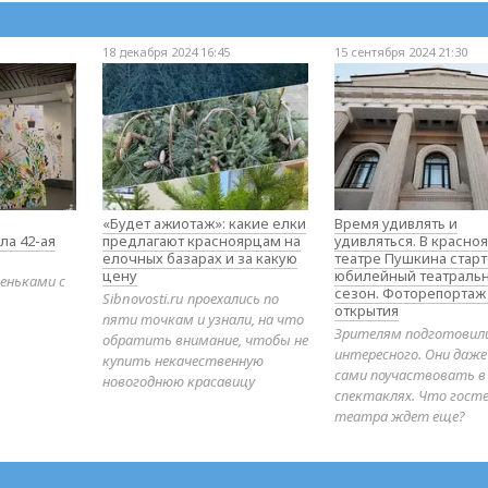
18 декабря 2024 16:45
15 сентября 2024 21:30
«Будет ажиотаж»: какие елки
Время удивлять и
ла 42-ая
предлагают красноярцам на
удивляться. В красно
елочных базарах и за какую
театре Пушкина стар
цену
юбилейный театраль
еньками с
сезон. Фоторепортаж
Sibnovosti.ru проехались по
открытия
пяти точкам и узнали, на что
Зрителям подготовил
обратить внимание, чтобы не
интересного. Они даж
купить некачественную
сами поучаствовать в
новогоднюю красавицу
спектаклях. Что гост
театра ждет еще?