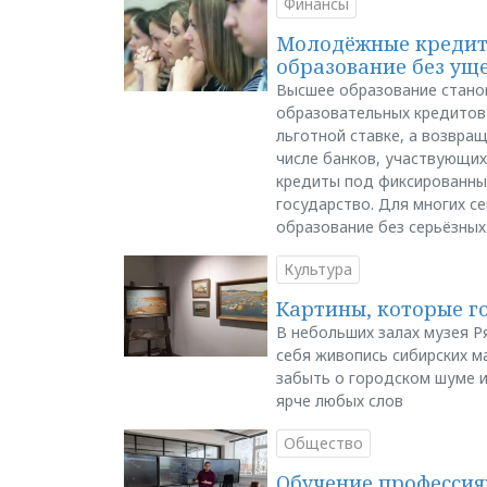
Финансы
Молодёжные кредиты
образование без ущ
Высшее образование стано
образовательных кредитов 
льготной ставке, а возвра
числе банков, участвующих
кредиты под фиксированны
государство. Для многих с
образование без серьёзных
Культура
Картины, которые г
В небольших залах музея Р
себя живопись сибирских ма
забыть о городском шуме и
ярче любых слов
Общество
Обучение профессия