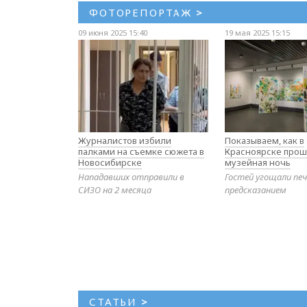
ФОТОРЕПОРТАЖ
>
09 июня 2025 15:40
19 мая 2025 15:15
Журналистов избили
Показываем, как в
палками на съемке сюжета в
Красноярске прош
Новосибирске
музейная ночь
Нападавших отправили в
Гостей угощали печ
СИЗО на 2 месяца
предсказанием
СТАТЬИ
>