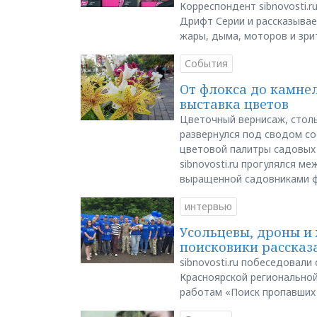
Корреспондент sibnovosti.r
Дрифт Серии и рассказывает
жары, дыма, моторов и зри
События
От флокса до камне
выставка цветов
Цветочный вернисаж, столь
развернулся под сводом со
цветовой палитры садовых
sibnovosti.ru прогулялся 
выращенной садовниками 
интервью
Усольцевы, дроны и 
поисковики рассказа
sibnovosti.ru побеседовал
Красноярской регионально
работам «Поиск пропавших