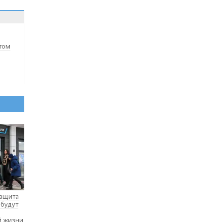
том
защита
 будут
й жизни