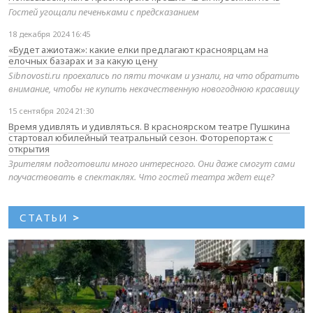
Гостей угощали печеньками с предсказанием
18 декабря 2024 16:45
«Будет ажиотаж»: какие елки предлагают красноярцам на
елочных базарах и за какую цену
Sibnovosti.ru проехались по пяти точкам и узнали, на что обратить
внимание, чтобы не купить некачественную новогоднюю красавицу
15 сентября 2024 21:30
Время удивлять и удивляться. В красноярском театре Пушкина
стартовал юбилейный театральный сезон. Фоторепортаж с
открытия
Зрителям подготовили много интересного. Они даже смогут сами
поучаствовать в спектаклях. Что гостей театра ждет еще?
СТАТЬИ
>