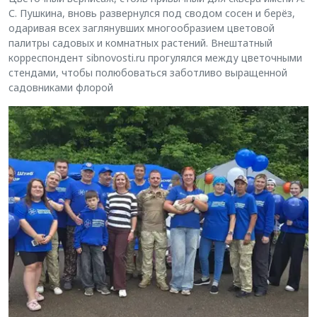
С. Пушкина, вновь развернулся под сводом сосен и берёз,
одаривая всех заглянувших многообразием цветовой
палитры садовых и комнатных растений. Внештатный
корреспондент sibnovosti.ru прогулялся между цветочными
стендами, чтобы полюбоваться заботливо выращенной
садовниками флорой