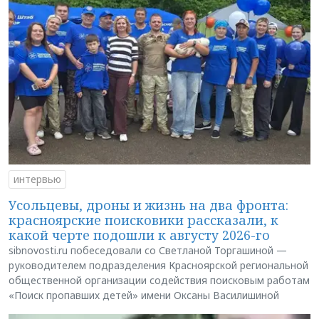
интервью
Усольцевы, дроны и жизнь на два фронта:
красноярские поисковики рассказали, к
какой черте подошли к августу 2026-го
sibnovosti.ru побеседовали со Светланой Торгашиной —
руководителем подразделения Красноярской региональной
общественной организации содействия поисковым работам
«Поиск пропавших детей» имени Оксаны Василишиной