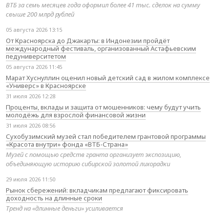
ВТБ за семь месяцев года оформил более 41 тыс. сделок на сумму
свыше 200 млрд рублей
05 августа 2026 13:15
От Красноярска до Джакарты: в Индонезии пройдёт
международный фестиваль, организованный Астафьевским
педуниверситетом
05 августа 2026 11:45
Марат Хуснуллин оценил новый детский сад в жилом комплексе
«Универс» в Красноярске
31 июля 2026 12:28
Проценты, вклады и защита от мошенников: чему будут учить
молодёжь для взрослой финансовой жизни
31 июля 2026 08:56
Сухобузимский музей стал победителем грантовой программы
«Красота внутри» фонда «ВТБ-Страна»
Музей с помощью средств гранта организует экспозицию,
объединяющую историю сибирской золотой лихорадки
29 июля 2026 11:50
Рынок сбережений: вкладчикам предлагают фиксировать
доходность на длинные сроки
Тренд на «длинные деньги» усиливается