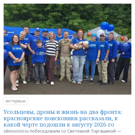
интервью
Усольцевы, дроны и жизнь на два фронта:
красноярские поисковики рассказали, к
какой черте подошли к августу 2026-го
sibnovosti.ru побеседовали со Светланой Торгашиной —