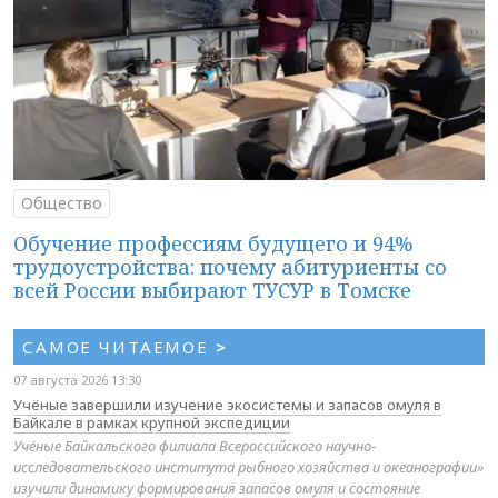
Общество
Обучение профессиям будущего и 94%
трудоустройства: почему абитуриенты со
всей России выбирают ТУСУР в Томске
САМОЕ ЧИТАЕМОЕ
>
07 августа 2026 13:30
Учёные завершили изучение экосистемы и запасов омуля в
Байкале в рамках крупной экспедиции
Учёные Байкальского филиала Всероссийского научно-
исследовательского института рыбного хозяйства и океанографии»
изучили динамику формирования запасов омуля и состояние