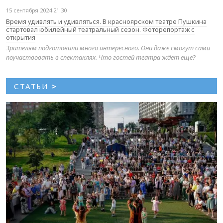
15 сентября 2024 21:30
Время удивлять и удивляться. В красноярском театре Пушкина
стартовал юбилейный театральный сезон. Фоторепортаж с
открытия
Зрителям подготовили много интересного. Они даже смогут сами
поучаствовать в спектаклях. Что гостей театра ждет еще?
СТАТЬИ
>