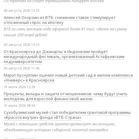
По тратам на спорт традиционно лидирует Москва
06 августа 2026 13:25
Алексей Охорзин из ВТБ: снижение ставок стимулирует
отложенный спрос на ипотеку
ВТБ за семь месяцев года оформил более 41 тыс. сделок на сумму
свыше 200 млрд рублей
05 августа 2026 13:15
От Красноярска до Джакарты: в Индонезии пройдёт
международный фестиваль, организованный Астафьевским
педуниверситетом
05 августа 2026 11:45
Марат Хуснуллин оценил новый детский сад в жилом комплексе
«Универс» в Красноярске
31 июля 2026 12:28
Проценты, вклады и защита от мошенников: чему будут учить
молодёжь для взрослой финансовой жизни
31 июля 2026 08:56
Сухобузимский музей стал победителем грантовой программы
«Красота внутри» фонда «ВТБ-Страна»
Музей с помощью средств гранта организует экспозицию,
объединяющую историю сибирской золотой лихорадки