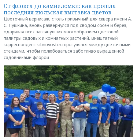
От флокса до камнеломки: как прошла
последняя июльская выставка цветов
Цветочный вернисаж, столь привычный для сквера имени А.
С. Пушкина, вновь развернулся под сводом сосен и берёз,
одаривая всех заглянувших многообразием цветовой
палитры садовых и комнатных растений. Внештатный
корреспондент sibnovosti.ru прогулялся между цветочными
стендами, чтобы полюбоваться заботливо выращенной
садовниками флорой