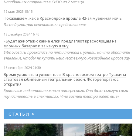
Нападавших отправили в СИЗО на 2 месяца
19 мая 2025 15:15
Показываем, как в Красноярске прошла 42-ая музейная ночь
Гостей угощали печеньками с предсказанием
18 декабря 2024 16:45
«Будет ажиотаж»: какие елки предлагают красноярцам на
елочных базарах и за какую цену
Sibnovosti.ru проехались по пяти точкам и узнали, на что обратить
внимание, чтобы не купить некачественную новогоднюю красавицу
15 сентября 2024 21:30
Время удивлять и удивляться. В красноярском театре Пушкина
стартовал юбилейный театральный сезон. Фоторепортаж с
открытия
Зрителям подготовили много интересного. Они даже смогут сами
поучаствовать в спектаклях. Что гостей театра ждет еще?
СТАТЬИ
>