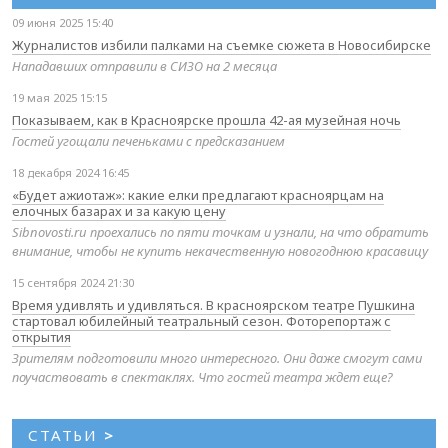
09 июня 2025 15:40
Журналистов избили палками на съемке сюжета в Новосибирске
Нападавших отправили в СИЗО на 2 месяца
19 мая 2025 15:15
Показываем, как в Красноярске прошла 42-ая музейная ночь
Гостей угощали печеньками с предсказанием
18 декабря 2024 16:45
«Будет ажиотаж»: какие елки предлагают красноярцам на
елочных базарах и за какую цену
Sibnovosti.ru проехались по пяти точкам и узнали, на что обратить
внимание, чтобы не купить некачественную новогоднюю красавицу
15 сентября 2024 21:30
Время удивлять и удивляться. В красноярском театре Пушкина
стартовал юбилейный театральный сезон. Фоторепортаж с
открытия
Зрителям подготовили много интересного. Они даже смогут сами
поучаствовать в спектаклях. Что гостей театра ждет еще?
СТАТЬИ
>