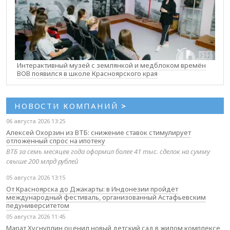
Интерактивный музей с землянкой и медблоком времён
ВОВ появился в школе Красноярского края
НОВОСТИ КОМПАНИЙ
>
06 августа 2026 13:25
Алексей Охорзин из ВТБ: снижение ставок стимулирует
отложенный спрос на ипотеку
ВТБ за семь месяцев года оформил более 41 тыс. сделок на сумму
свыше 200 млрд рублей
05 августа 2026 13:15
От Красноярска до Джакарты: в Индонезии пройдёт
международный фестиваль, организованный Астафьевским
педуниверситетом
05 августа 2026 11:45
Марат Хуснуллин оценил новый детский сад в жилом комплексе