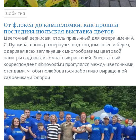
События
От флокса до камнеломки: как прошла
последняя июльская выставка цветов
Цветочный вернисаж, столь привычный для сквера имени А.
С. Пушкина, вновь развернулся под сводом сосен и берёз,
одаривая всех заглянувших многообразием цветовой
палитры садовых и комнатных растений. Внештатный
корреспондент sibnovosti.ru прогулялся между цветочными
стендами, чтобы полюбоваться заботливо выращенной
садовниками флорой