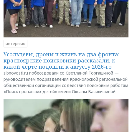
интервью
Усольцевы, дроны и жизнь на два фронта:
красноярские поисковики рассказали, к
какой черте подошли к августу 2026-го
sibnovosti.ru побеседовали со Светланой Торгашиной —
руководителем подразделения Красноярской региональной
общественной организации содействия поисковым работам
«Поиск пропавших детей» имени Оксаны Василишиной