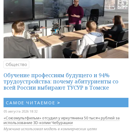
Общество
Обучение профессиям будущего и 94%
трудоустройства: почему абитуриенты со
всей России выбирают ТУСУР в Томске
САМОЕ ЧИТАЕМОЕ
>
05 августа 2026 18:32
«Союзмультфильм» отсудил у иркутянина 50 тысяч рублей за
использование 3D-копии Чебурашки
Мужчина использовал модель в коммерческих целях