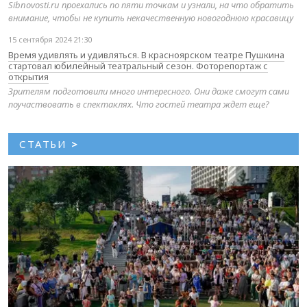
Sibnovosti.ru проехались по пяти точкам и узнали, на что обратить
внимание, чтобы не купить некачественную новогоднюю красавицу
15 сентября 2024 21:30
Время удивлять и удивляться. В красноярском театре Пушкина
стартовал юбилейный театральный сезон. Фоторепортаж с
открытия
Зрителям подготовили много интересного. Они даже смогут сами
поучаствовать в спектаклях. Что гостей театра ждет еще?
СТАТЬИ
>