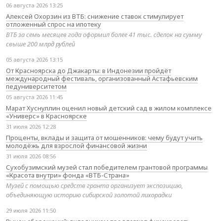
06 августа 2026 13:25
Алексей Охорзин из ВТБ: снижение ставок стимулирует
отложенный спрос на ипотеку
ВТБ за семь месяцев года оформил более 41 тыс. сделок на сумму
свыше 200 млрд рублей
05 августа 2026 13:15
От Красноярска до Джакарты: в Индонезии пройдёт
международный фестиваль, организованный Астафьевским
педуниверситетом
05 августа 2026 11:45
Марат Хуснуллин оценил новый детский сад в жилом комплексе
«Универс» в Красноярске
31 июля 2026 12:28
Проценты, вклады и защита от мошенников: чему будут учить
молодёжь для взрослой финансовой жизни
31 июля 2026 08:56
Сухобузимский музей стал победителем грантовой программы
«Красота внутри» фонда «ВТБ-Страна»
Музей с помощью средств гранта организует экспозицию,
объединяющую историю сибирской золотой лихорадки
29 июля 2026 11:50