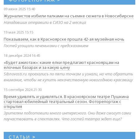
09 июня 2025 15:40
Журналистов избили палками на съемке сюжета в Новосибирске
Нападавших отправили в СИЗО на 2 месяца
19 мая 2025 15:15
Показываем, как в Красноярске прошла 42-ая музейная ночь
Гостей угощали печеньками с предсказанием
18 декабря 2024 16:45
«Будет ажиотаж»: какие елки предлагают красноярцам на
елочных базарах и за какую цену
Sibnovosti.ru проехались по пяти точкам и узнали, на что обратить
внимание, чтобы не купить некачественную новогоднюю красавицу
15 сентября 2024 21:30
Время удивлять и удивляться. В красноярском театре Пушкина
стартовал юбилейный театральный сезон. Фоторепортаж с
открытия
Зрителям подготовили много интересного. Они даже смогут сами
поучаствовать в спектаклях. Что гостей театра ждет еще?
СТАТЬИ
>