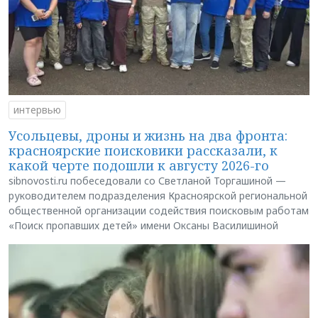
интервью
Усольцевы, дроны и жизнь на два фронта:
красноярские поисковики рассказали, к
какой черте подошли к августу 2026-го
sibnovosti.ru побеседовали со Светланой Торгашиной —
руководителем подразделения Красноярской региональной
общественной организации содействия поисковым работам
«Поиск пропавших детей» имени Оксаны Василишиной