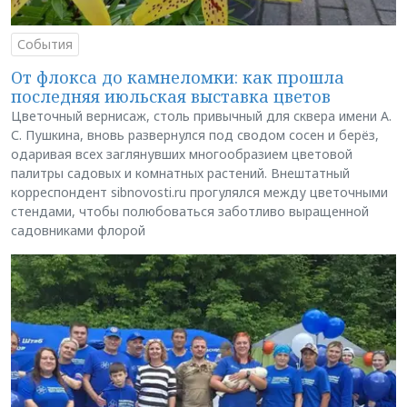
События
От флокса до камнеломки: как прошла
последняя июльская выставка цветов
Цветочный вернисаж, столь привычный для сквера имени А.
С. Пушкина, вновь развернулся под сводом сосен и берёз,
одаривая всех заглянувших многообразием цветовой
палитры садовых и комнатных растений. Внештатный
корреспондент sibnovosti.ru прогулялся между цветочными
стендами, чтобы полюбоваться заботливо выращенной
садовниками флорой