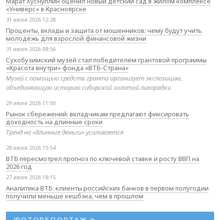
Марат Хуснуллин оценил новый детский сад в жилом комплексе
«Универс» в Красноярске
31 июля 2026 12:28
Проценты, вклады и защита от мошенников: чему будут учить
молодёжь для взрослой финансовой жизни
31 июля 2026 08:56
Сухобузимский музей стал победителем грантовой программы
«Красота внутри» фонда «ВТБ-Страна»
Музей с помощью средств гранта организует экспозицию,
объединяющую историю сибирской золотой лихорадки
29 июля 2026 11:50
Рынок сбережений: вкладчикам предлагают фиксировать
доходность на длинные сроки
Тренд на «длинные деньги» усиливается
28 июля 2026 15:54
ВТБ пересмотрел прогноз по ключевой ставке и росту ВВП на
2026 год
27 июля 2026 18:15
Аналитика ВТБ: клиенты российских банков в первом полугодии
получили меньше кешбэка, чем в прошлом
ФОТОРЕПОРТАЖ
>