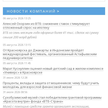
НОВОСТИ КОМПАНИЙ
>
06 августа 2026 13:25
Алексей Охорзин из ВТБ: снижение ставок стимулирует
отложенный спрос на ипотеку
ВТБ за семь месяцев года оформил более 41 тыс. сделок на сумму
свыше 200 млрд рублей
05 августа 2026 13:15
От Красноярска до Джакарты: в Индонезии пройдёт
международный фестиваль, организованный Астафьевским
педуниверситетом
05 августа 2026 11:45
Марат Хуснуллин оценил новый детский сад в жилом комплексе
«Универс» в Красноярске
31 июля 2026 12:28
Проценты, вклады и защита от мошенников: чему будут учить
молодёжь для взрослой финансовой жизни
31 июля 2026 08:56
Сухобузимский музей стал победителем грантовой программы
«Красота внутри» фонда «ВТБ-Страна»
Музей с помощью средств гранта организует экспозицию,