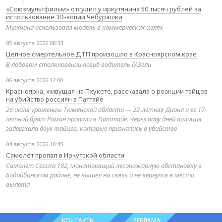
«Союзмультфильм» отсудил у иркутянина 50 тысяч рублей за
использование 3D-копии Чебурашки
Мужчина использовал модель в коммерческих целях
05 августа 2026 08:33
Цепное смертельное ДТП произошло в Красноярском крае
В лобовом столкновении погиб водитель ГАЗели
06 августа 2026 12:00
Красноярка, живущая на Пхукете, рассказала о реакции тайцев
на убийство россиян в Паттайе
26 июля уроженцы Тюменской области — 22-летняя Диана и её 17-
летний брат Роман пропали в Паттайе. Через пару дней полиция
задержала двух тайцев, которые признались в убийстве
04 августа 2026 10:45
Самолёт пропал в Иркутской области
Самолёт Cessna 182, мониторящий лесопожарную обстановку в
Бодайбинском районе, не вышел на связь и не вернулся в место
вылета
КОНТАКТЫ
РЕКЛАМА