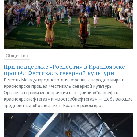
Общество
При поддержке «Роснефти» в Красноярске
прошёл Фестиваль северной культуры
В честь Международного дня коренных народов мира в
Красноярске прошёл Фестиваль северной культуры.
Организаторами мероприятия выступили «Славнефть-
Красноярскнефтегаз» и «Востсибнефтегаз» — добывающие
предприятия «Роснефти» в Красноярском крае