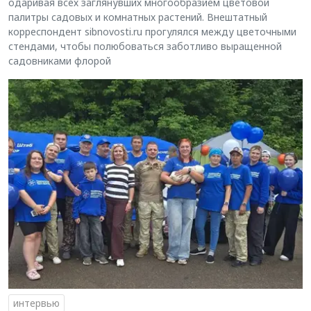
одаривая всех заглянувших многообразием цветовой
палитры садовых и комнатных растений. Внештатный
корреспондент sibnovosti.ru прогулялся между цветочными
стендами, чтобы полюбоваться заботливо выращенной
садовниками флорой
интервью