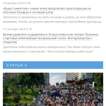
18 декабря 2024 16:45
«Будет ажиотаж»: какие елки предлагают красноярцам на
елочных базарах и за какую цену
Sibnovosti.ru проехались по пяти точкам и узнали, на что обратить
внимание, чтобы не купить некачественную новогоднюю красавицу
15 сентября 2024 21:30
Время удивлять и удивляться. В красноярском театре Пушкина
стартовал юбилейный театральный сезон. Фоторепортаж с
открытия
Зрителям подготовили много интересного. Они даже смогут сами
поучаствовать в спектаклях. Что гостей театра ждет еще?
СТАТЬИ
>