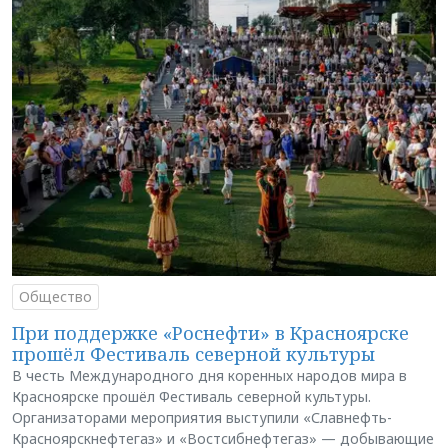
Общество
При поддержке «Роснефти» в Красноярске
прошёл Фестиваль северной культуры
В честь Международного дня коренных народов мира в
Красноярске прошёл Фестиваль северной культуры.
Организаторами мероприятия выступили «Славнефть-
Красноярскнефтегаз» и «Востсибнефтегаз» — добывающие