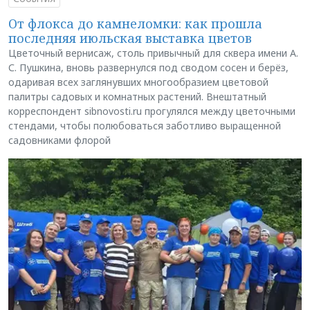
От флокса до камнеломки: как прошла
последняя июльская выставка цветов
Цветочный вернисаж, столь привычный для сквера имени А.
С. Пушкина, вновь развернулся под сводом сосен и берёз,
одаривая всех заглянувших многообразием цветовой
палитры садовых и комнатных растений. Внештатный
корреспондент sibnovosti.ru прогулялся между цветочными
стендами, чтобы полюбоваться заботливо выращенной
садовниками флорой