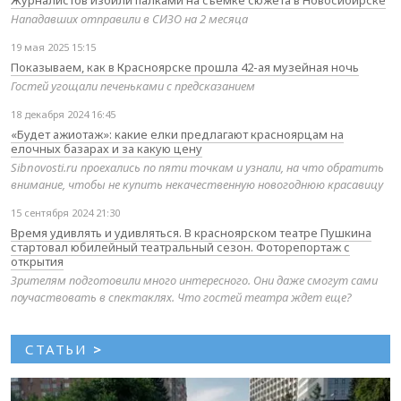
Журналистов избили палками на съемке сюжета в Новосибирске
Нападавших отправили в СИЗО на 2 месяца
19 мая 2025 15:15
Показываем, как в Красноярске прошла 42-ая музейная ночь
Гостей угощали печеньками с предсказанием
18 декабря 2024 16:45
«Будет ажиотаж»: какие елки предлагают красноярцам на
елочных базарах и за какую цену
Sibnovosti.ru проехались по пяти точкам и узнали, на что обратить
внимание, чтобы не купить некачественную новогоднюю красавицу
15 сентября 2024 21:30
Время удивлять и удивляться. В красноярском театре Пушкина
стартовал юбилейный театральный сезон. Фоторепортаж с
открытия
Зрителям подготовили много интересного. Они даже смогут сами
поучаствовать в спектаклях. Что гостей театра ждет еще?
СТАТЬИ
>