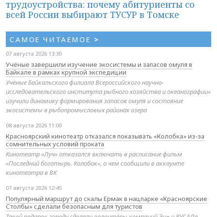
трудоустройства: почему абитуриенты со
всей России выбирают ТУСУР в Томске
САМОЕ ЧИТАЕМОЕ
>
07 августа 2026 13:30
Учёные завершили изучение экосистемы и запасов омуля в
Байкале в рамках крупной экспедиции
Учёные Байкальского филиала Всероссийского научно-
исследовательского института рыбного хозяйства и океанографии»
изучили динамику формирования запасов омуля и состояние
экосистемы в рыбопромысловых районах озера
08 августа 2026 11:00
Красноярский кинотеатр отказался показывать «Колобка» из-за
сомнительных условий проката
Кинотеатр «Луч» отказался включать в расписание фильм
«Последний богатырь. Колобок», о чем сообщили в аккаунте
кинотеатра в ВК
07 августа 2026 12:45
Популярный маршрут до скалы Ермак в нацпарке «Красноярские
Столбы» сделали безопасным для туристов
Такой подарок городу сделали волонтёры компаний Эн+ и РУСАЛа