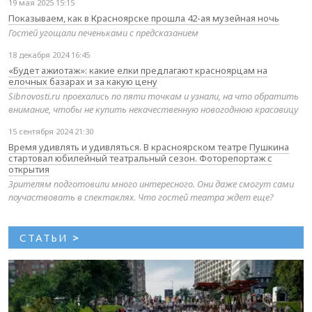
19 мая 2025 15:15
Показываем, как в Красноярске прошла 42-ая музейная ночь
Гостей угощали печеньками с предсказанием
18 декабря 2024 16:45
«Будет ажиотаж»: какие елки предлагают красноярцам на
елочных базарах и за какую цену
Sibnovosti.ru проехались по пяти точкам и узнали, на что обратить
внимание, чтобы не купить некачественную новогоднюю красавицу
15 сентября 2024 21:30
Время удивлять и удивляться. В красноярском театре Пушкина
стартовал юбилейный театральный сезон. Фоторепортаж с
открытия
Зрителям подготовили много интересного. Они даже смогут сами
поучаствовать в спектаклях. Что гостей театра ждет еще?
СТАТЬИ
>