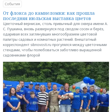
События
От флокса до камнеломки: как прошла
последняя июльская выставка цветов
Цветочный вернисаж, столь привычный для сквера имени А.
С. Пушкина, вновь развернулся под сводом сосен и берёз,
одаривая всех заглянувших многообразием цветовой
палитры садовых и комнатных растений. Внештатный
корреспондент sibnovosti.ru прогулялся между цветочными
стендами, чтобы полюбоваться заботливо выращенной
садовниками флорой