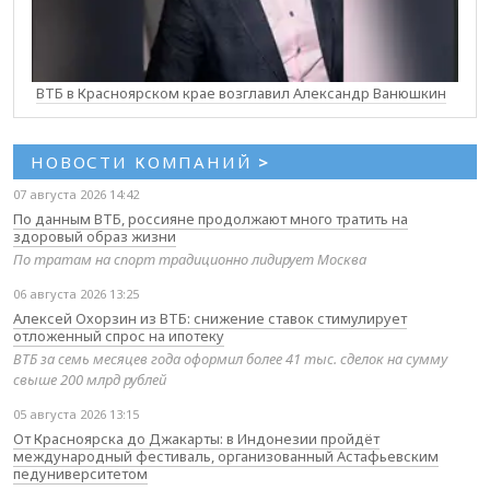
ВТБ в Красноярском крае возглавил Александр Ванюшкин
НОВОСТИ КОМПАНИЙ
>
07 августа 2026 14:42
По данным ВТБ, россияне продолжают много тратить на
здоровый образ жизни
По тратам на спорт традиционно лидирует Москва
06 августа 2026 13:25
Алексей Охорзин из ВТБ: снижение ставок стимулирует
отложенный спрос на ипотеку
ВТБ за семь месяцев года оформил более 41 тыс. сделок на сумму
свыше 200 млрд рублей
05 августа 2026 13:15
От Красноярска до Джакарты: в Индонезии пройдёт
международный фестиваль, организованный Астафьевским
педуниверситетом