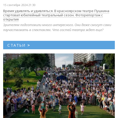
15 сентября 2024 21:30
Время удивлять и удивляться. В красноярском театре Пушкина
стартовал юбилейный театральный сезон. Фоторепортаж с
открытия
Зрителям подготовили много интересного. Они даже смогут сами
поучаствовать в спектаклях. Что гостей театра ждет еще?
СТАТЬИ
>