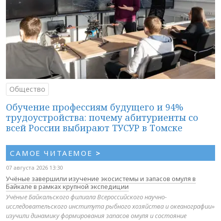
Общество
Обучение профессиям будущего и 94%
трудоустройства: почему абитуриенты со
всей России выбирают ТУСУР в Томске
САМОЕ ЧИТАЕМОЕ
>
07 августа 2026 13:30
Учёные завершили изучение экосистемы и запасов омуля в
Байкале в рамках крупной экспедиции
Учёные Байкальского филиала Всероссийского научно-
исследовательского института рыбного хозяйства и океанографии»
изучили динамику формирования запасов омуля и состояние