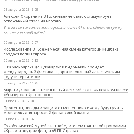
По тратам на спорт традиционно лидирует Москва
06 августа 2026 13:25
Алексей Охорзин из ВТБ: снижение ставок стимулирует
отложенный спрос на ипотеку
ВТБ за семь месяцев года оформил более 41 тыс. сделок на сумму
свыше 200 млрд рублей
06 августа 2026 13:07
Исследование ВТБ: ежемесячная смена категорий кешбэка
создает волны спроса
05 августа 2026 13:15
От Красноярска до Джакарты: в Индонезии пройдёт
международный фестиваль, организованный Астафьевским
педуниверситетом
05 августа 2026 11:45
Марат Хуснуллин оценил новый детский сад в жилом комплексе
«Универс» в Красноярске
31 июля 2026 12:28
Проценты, вклады и защита от мошенников: чему будут учить
молодёжь для взрослой финансовой жизни
31 июля 2026 08:56
Сухобузимский музей стал победителем грантовой программы
«Красота внутри» фонда «ВТБ-Страна»