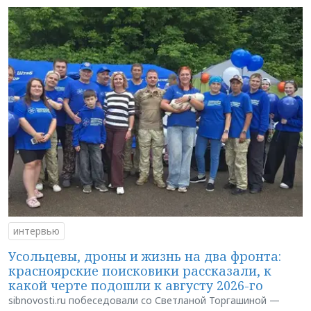
интервью
Усольцевы, дроны и жизнь на два фронта:
красноярские поисковики рассказали, к
какой черте подошли к августу 2026-го
sibnovosti.ru побеседовали со Светланой Торгашиной —