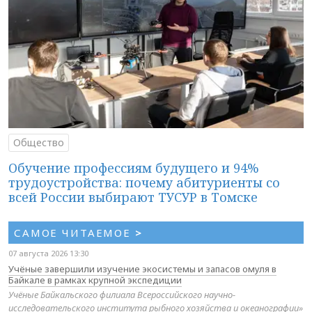
Общество
Обучение профессиям будущего и 94%
трудоустройства: почему абитуриенты со
всей России выбирают ТУСУР в Томске
САМОЕ ЧИТАЕМОЕ
>
07 августа 2026 13:30
Учёные завершили изучение экосистемы и запасов омуля в
Байкале в рамках крупной экспедиции
Учёные Байкальского филиала Всероссийского научно-
исследовательского института рыбного хозяйства и океанографии»