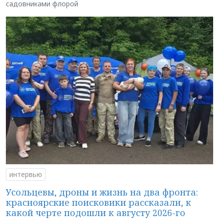
садовниками флорой
интервью
Усольцевы, дроны и жизнь на два фронта:
красноярские поисковики рассказали, к
какой черте подошли к августу 2026-го