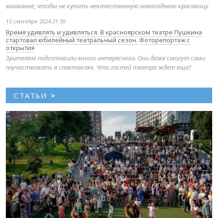
внимание, чтобы не купить некачественную новогоднюю красавицу
15 сентября 2024 21:30
Время удивлять и удивляться. В красноярском театре Пушкина
стартовал юбилейный театральный сезон. Фоторепортаж с
открытия
Зрителям подготовили много интересного. Они даже смогут сами
поучаствовать в спектаклях. Что гостей театра ждет еще?
СТАТЬИ
>