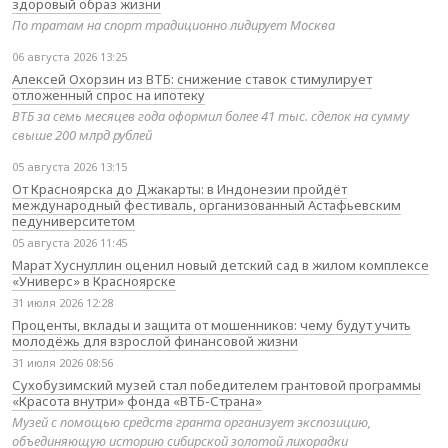
здоровый образ жизни
По тратам на спорт традиционно лидирует Москва
06 августа 2026 13:25
Алексей Охорзин из ВТБ: снижение ставок стимулирует
отложенный спрос на ипотеку
ВТБ за семь месяцев года оформил более 41 тыс. сделок на сумму
свыше 200 млрд рублей
05 августа 2026 13:15
От Красноярска до Джакарты: в Индонезии пройдёт
международный фестиваль, организованный Астафьевским
педуниверситетом
05 августа 2026 11:45
Марат Хуснуллин оценил новый детский сад в жилом комплексе
«Универс» в Красноярске
31 июля 2026 12:28
Проценты, вклады и защита от мошенников: чему будут учить
молодёжь для взрослой финансовой жизни
31 июля 2026 08:56
Сухобузимский музей стал победителем грантовой программы
«Красота внутри» фонда «ВТБ-Страна»
Музей с помощью средств гранта организует экспозицию,
объединяющую историю сибирской золотой лихорадки