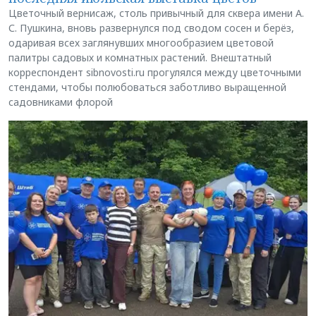
Цветочный вернисаж, столь привычный для сквера имени А.
С. Пушкина, вновь развернулся под сводом сосен и берёз,
одаривая всех заглянувших многообразием цветовой
палитры садовых и комнатных растений. Внештатный
корреспондент sibnovosti.ru прогулялся между цветочными
стендами, чтобы полюбоваться заботливо выращенной
садовниками флорой