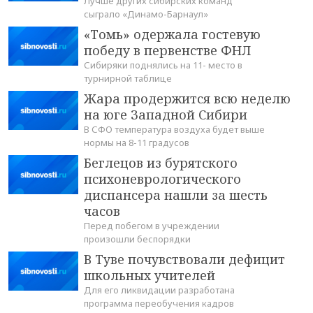
Лучше других сибирских команд
сыграло «Динамо-Барнаул»
«Томь» одержала гостевую
победу в первенстве ФНЛ
Сибиряки поднялись на 11- место в
турнирной таблице
Жара продержится всю неделю
на юге Западной Сибири
В СФО температура воздуха будет выше
нормы на 8-11 градусов
Беглецов из бурятского
психоневрологического
диспансера нашли за шесть
часов
Перед побегом в учреждении
произошли беспорядки
В Туве почувствовали дефицит
школьных учителей
Для его ликвидации разработана
программа переобучения кадров