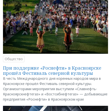
Общество
При поддержке «Роснефти» в Красноярске
прошёл Фестиваль северной культуры
В честь Международного дня коренных народов мира в
Красноярске прошёл Фестиваль северной культуры.
Организаторами мероприятия выступили «Славнефть-
Красноярскнефтегаз» и «Востсибнефтегаз» — добывающие
предприятия «Роснефти» в Красноярском крае