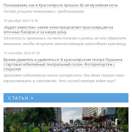
Показываем, как в Красноярске прошла 42-ая музейная ночь
Гостей угощали печеньками с предсказанием
18 декабря 2024 16:45
«Будет ажиотаж»: какие елки предлагают красноярцам на
елочных базарах и за какую цену
Sibnovosti.ru проехались по пяти точкам и узнали, на что обратить
внимание, чтобы не купить некачественную новогоднюю красавицу
15 сентября 2024 21:30
Время удивлять и удивляться. В красноярском театре Пушкина
стартовал юбилейный театральный сезон. Фоторепортаж с
открытия
Зрителям подготовили много интересного. Они даже смогут сами
поучаствовать в спектаклях. Что гостей театра ждет еще?
СТАТЬИ
>