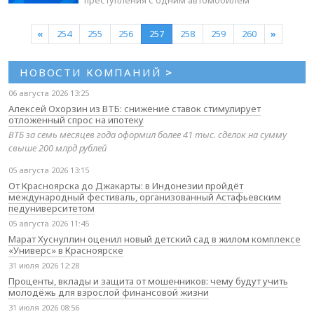
«
254
255
256
257
258
259
260
»
НОВОСТИ КОМПАНИЙ
>
06 августа 2026 13:25
Алексей Охорзин из ВТБ: снижение ставок стимулирует
отложенный спрос на ипотеку
ВТБ за семь месяцев года оформил более 41 тыс. сделок на сумму
свыше 200 млрд рублей
05 августа 2026 13:15
От Красноярска до Джакарты: в Индонезии пройдёт
международный фестиваль, организованный Астафьевским
педуниверситетом
05 августа 2026 11:45
Марат Хуснуллин оценил новый детский сад в жилом комплексе
«Универс» в Красноярске
31 июля 2026 12:28
Проценты, вклады и защита от мошенников: чему будут учить
молодёжь для взрослой финансовой жизни
31 июля 2026 08:56