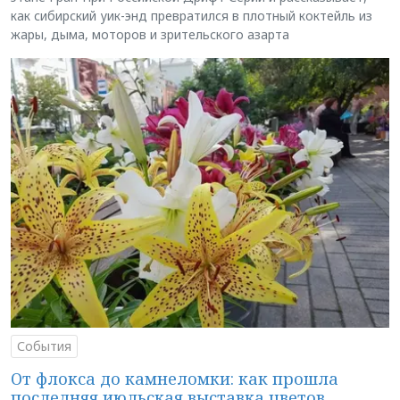
как сибирский уик-энд превратился в плотный коктейль из
жары, дыма, моторов и зрительского азарта
События
От флокса до камнеломки: как прошла
последняя июльская выставка цветов