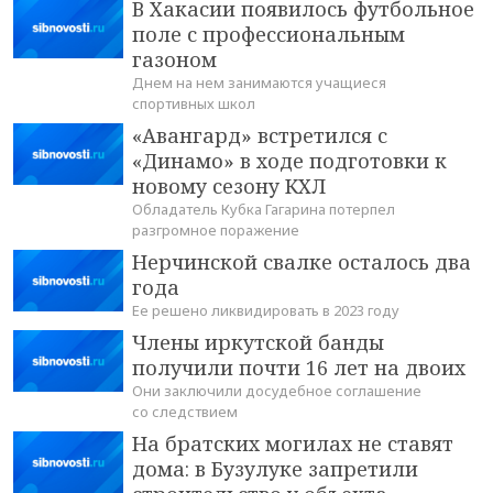
В Хакасии появилось футбольное
поле с профессиональным
газоном
Днем на нем занимаются учащиеся
спортивных школ
«Авангард» встретился с
«Динамо» в ходе подготовки к
новому сезону КХЛ
Обладатель Кубка Гагарина потерпел
разгромное поражение
Нерчинской свалке осталось два
года
Ее решено ликвидировать в 2023 году
Члены иркутской банды
получили почти 16 лет на двоих
Они заключили досудебное соглашение
со следствием
На братских могилах не ставят
дома: в Бузулуке запретили