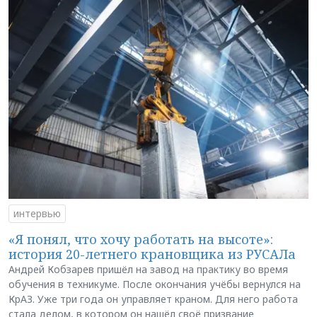
интервью
«Я понял, что хочу работать на высоте»:
история 20-летнего крановщика из РУСАЛа
Андрей Кобзарев пришёл на завод на практику во время
обучения в техникуме. После окончания учёбы вернулся на
КрАЗ. Уже три года он управляет краном. Для него работа
стала делом, в котором он нашёл своё призвание