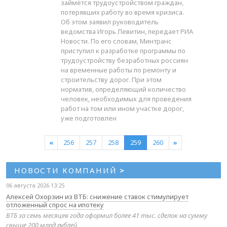
займётся трудоустройством граждан,
потерявших работу во время кризиса.
Об этом заявил руководитель
ведомства Игорь Левитин, передает РИА
Новости. По его словам, Минтранс
приступил к разработке программы по
трудоустройству безработных россиян
на временные работы по ремонту и
строительству дорог. При этом
норматив, определяющий количество
человек, необходимых для проведения
работ на том или ином участке дорог,
уже подготовлен
«
256
257
258
259
260
»
НОВОСТИ КОМПАНИЙ
>
06 августа 2026 13:25
Алексей Охорзин из ВТБ: снижение ставок стимулирует
отложенный спрос на ипотеку
ВТБ за семь месяцев года оформил более 41 тыс. сделок на сумму
свыше 200 млрд рублей