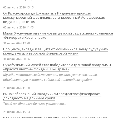
05 августа 2026 13:15
От Красноярска до Джакарты: в Индонезии пройдёт
международный фестиваль, организованный Астафьевским
педуниверситетом
05 августа 2026 11:45
Марат Хуснуллин оценил новый детский сад в жилом комплексе
«Универс» в Красноярске
31 июля 2026 12:28
Проценты, вклады и защита от мошенников: чему будут учить
молодёжь для взрослой финансовой жизни
31 июля 2026 08:56
Сухобузимский музей стал победителем грантовой программы
«Красота внутри» фонда «ВТБ-Страна»
Музей с помощью средств гранта организует экспозицию,
объединяющую историю сибирской золотой лихорадки
29 июля 2026 11:50
Рынок сбережений: вкладчикам предлагают фиксировать
доходность на длинные сроки
Тренд на «длинные деньги» усиливается
28 июля 2026 15:54
ВТБ пересмотрел прогноз по ключевой ставке и росту ВВП на