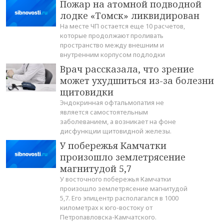
Пожар на атомной подводной
лодке «Томск» ликвидирован
На месте ЧП остается еще 10 расчетов,
которые продолжают проливать
пространство между внешним и
внутренним корпусом подлодки
Врач рассказала, что зрение
может ухудшиться из-за болезни
щитовидки
Эндокринная офтальмопатия не
является самостоятельным
заболеванием, а возникает на фоне
дисфункции щитовидной железы.
У побережья Камчатки
произошло землетрясение
магнитудой 5,7
У восточного побережья Камчатки
произошло землетрясение магнитудой
5,7. Его эпицентр располагался в 1000
километрах к юго-востоку от
Петропавловска-Камчатского.