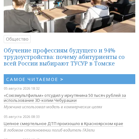
Общество
Обучение профессиям будущего и 94%
трудоустройства: почему абитуриенты со
всей России выбирают ТУСУР в Томске
САМОЕ ЧИТАЕМОЕ
>
05 августа 2026 18:32
«Союзмультфильм» отсудил у иркутянина 50 тысяч рублей за
использование 3D-копии Чебурашки
Мужчина использовал модель в коммерческих целях
05 августа 2026 08:33
Цепное смертельное ДТП произошло в Красноярском крае
В лобовом столкновении погиб водитель ГАЗели