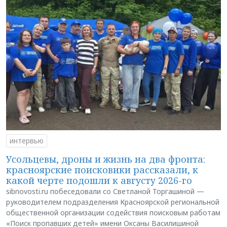
интервью
Усольцевы, дроны и жизнь на два фронта:
красноярские поисковики рассказали, к
какой черте подошли к августу 2026-го
sibnovosti.ru побеседовали со Светланой Торгашиной —
руководителем подразделения Красноярской региональной
общественной организации содействия поисковым работам
«Поиск пропавших детей» имени Оксаны Василишиной