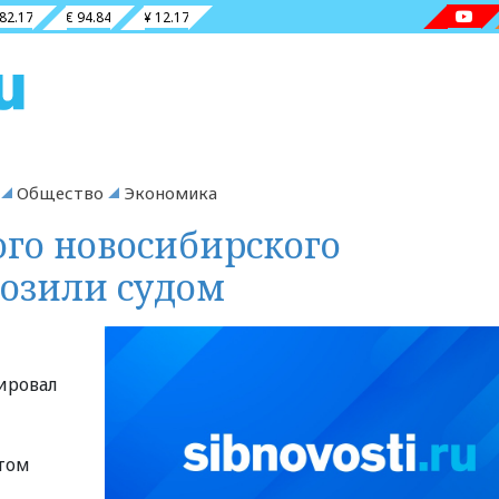
 82.17
€ 94.84
¥ 12.17
Общество
Экономика
го новосибирского
озили судом
ировал
т
этом