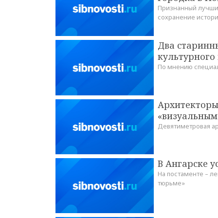
Признанный лучши
сохранение истор
Два старинн
культурного
По мнению специал
Архитекторы
«визуальным
Девятиметровая ар
В Ангарске 
На постаменте – л
тюрьме»