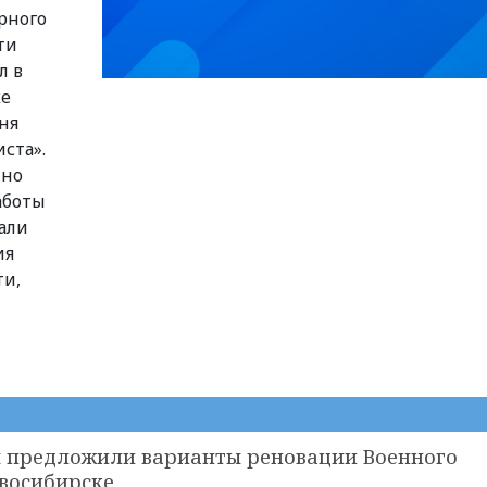
рного
ти
л в
ке
ня
ста».
нно
работы
али
ия
ти,
 предложили варианты реновации Военного
овосибирске