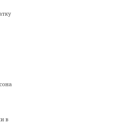
атку
сона
и в