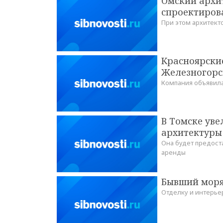
Омский архит
спроектиров
При этом архитект
Красноярские
Железногорс
Компания объявил
В Томске уве
архитектуры
Она будет предост
аренды
Бывший моря
Отделку и интерье