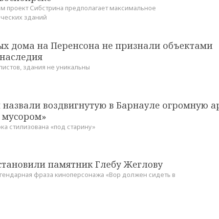
м проект Сибстрина предполагает максимальное
ических зданий
ых дома на Перенсона не признали объектами
 наследия
истов, здания не уникальны
 назвали воздвигнутую в Барнауле огромную а
 мусором»
ка стилизована «под старину»
установили памятник Глебу Жеглову
егендарная фраза киноперсонажа «Вор должен сидеть в