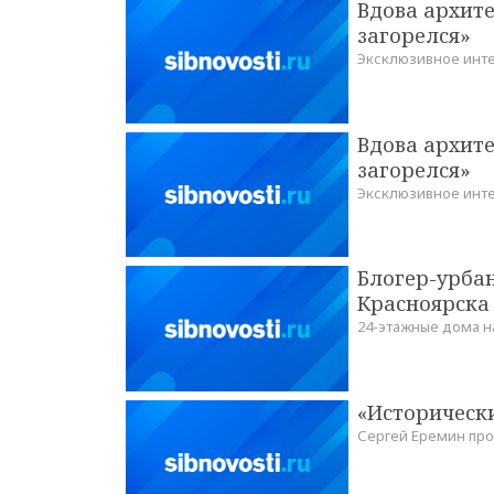
Вдова архите
загорелся»
Эксклюзивное инт
Вдова архите
загорелся»
Эксклюзивное инт
Блогер-урба
Красноярска
24-этажные дома 
«Исторически
Сергей Еремин про