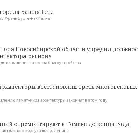
горела Башня Гете
во Франкфурте-на-Майне
атора Новосибирской области учредил должнос
хитектора региона
ля повышения качества благоустройства
архитекторы восстановили треть многовековых
овлению памятников архитектуры закончат в этом году
аний отремонтируют в Томске до конца года
ик главного корпуса по пр. Ленина