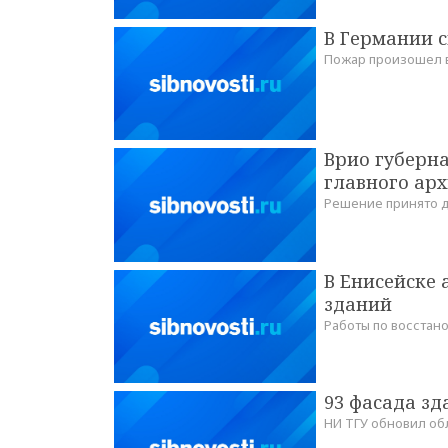
В Германии с
Пожар произошел 
Врио губерн
главного ар
Решение принято д
В Енисейске 
зданий
Работы по восстан
93 фасада зд
НИ ТГУ обновил обл