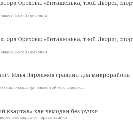
ктора Орехова: «Виташенька, твой Дворец спор
ервью с Эммой Ореховой
ктора Орехова: «Виташенька, твой Дворец спор
ервью с Эммой Ореховой
нист Илья Варламов сравнил два микрорайона
названы «самым дешевым и убогим жильем»
й квартал» как чемодан без ручки
верил реставрацию первых зданий