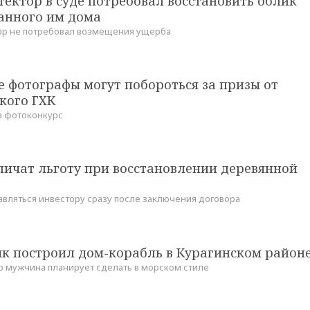
ектор в суде потребовал восстановить облик
анного им дома
ор не потребовал возмещения ущерба
 фотографы могут побороться за призы от
кого ГХК
а фотоконкурс
личат льготу при восстановлении деревянной
авляться инвестору сразу после заключения договора
к построил дом-корабль в Курагинском район
р мужчина планирует сделать в морском стиле