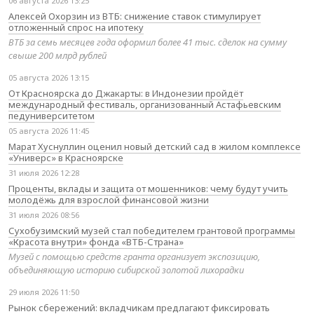
06 августа 2026 13:25
Алексей Охорзин из ВТБ: снижение ставок стимулирует
отложенный спрос на ипотеку
ВТБ за семь месяцев года оформил более 41 тыс. сделок на сумму
свыше 200 млрд рублей
05 августа 2026 13:15
От Красноярска до Джакарты: в Индонезии пройдёт
международный фестиваль, организованный Астафьевским
педуниверситетом
05 августа 2026 11:45
Марат Хуснуллин оценил новый детский сад в жилом комплексе
«Универс» в Красноярске
31 июля 2026 12:28
Проценты, вклады и защита от мошенников: чему будут учить
молодёжь для взрослой финансовой жизни
31 июля 2026 08:56
Сухобузимский музей стал победителем грантовой программы
«Красота внутри» фонда «ВТБ-Страна»
Музей с помощью средств гранта организует экспозицию,
объединяющую историю сибирской золотой лихорадки
29 июля 2026 11:50
Рынок сбережений: вкладчикам предлагают фиксировать