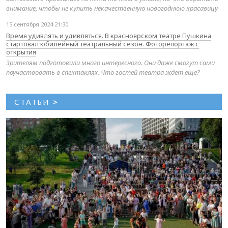
внимание, чтобы не купить некачественную новогоднюю красавицу
15 сентября 2024 21:30
Время удивлять и удивляться. В красноярском театре Пушкина
стартовал юбилейный театральный сезон. Фоторепортаж с
открытия
Зрителям подготовили много интересного. Они даже смогут сами
поучаствовать в спектаклях. Что гостей театра ждет еще?
СТАТЬИ
>