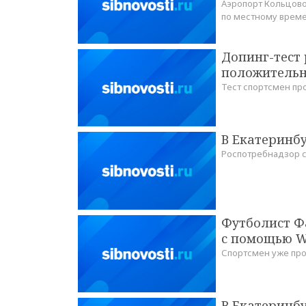
Аэропорт Кольцово 
по местному врем
Допинг-тест 
положительн
Тест спортсмен пр
В Екатеринб
Роспотребнадзор с
Футболист Ф
с помощью W
Спортсмен уже пр
В Екатеринбу