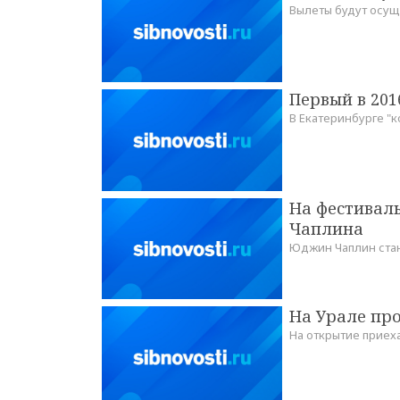
Вылеты будут осущ
Первый в 201
В Екатеринбурге "
На фестивал
Чаплина
Юджин Чаплин ста
На Урале пр
На открытие приех