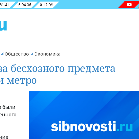
 81.41
€ 94.06
¥ 12.06
Общество
Экономика
за бесхозного предмета
и метро
а были
женного
ние