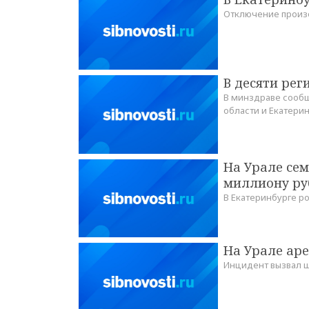
Отключение произ
В десяти рег
В минздраве сообщ
области и Екатери
На Урале се
миллиону ру
В Екатеринбурге р
На Урале аре
Инцидент вызвал 