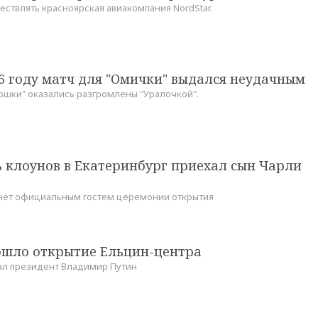
ествлять красноярская авиакомпания NordStar.
6 году матч для "Омички" выдался неудачным
кошки" оказались разгромлены "Уралочкой".
ь клоунов в Екатеринбург приехал сын Чарли
нет официальным гостем церемонии открытия
ошло открытие Ельцин-центра
ал президент Владимир Путин