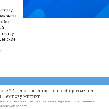
нтству,
 закрыты
лужбы
ой
ентству
цейские.
ю
рге 27 февраля запретили собираться на
 Немцову митинг
ого митинга не согласовали в министерстве общественной
дловской области