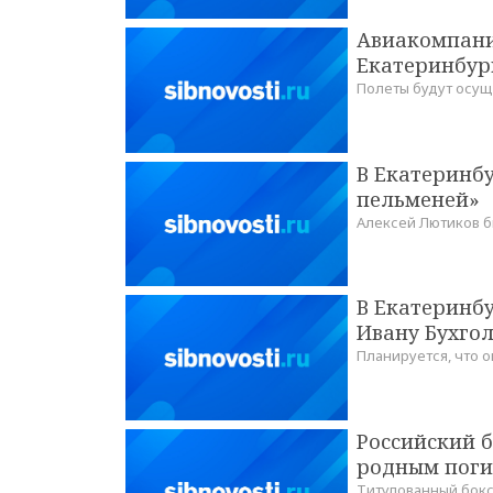
Авиакомпани
Екатеринбур
Полеты будут осущ
В Екатеринб
пельменей»
Алексей Лютиков б
В Екатеринб
Ивану Бухго
Планируется, что о
Российский б
родным поги
Титулованный бокс