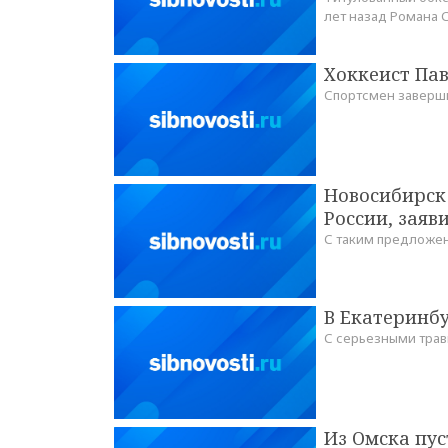
лет назад Романа 
Хоккеист Па
Спортсмен заверши
Новосибирск
России, заяв
С таким предложен
В Екатеринб
С серьезными трав
Из Омска пус