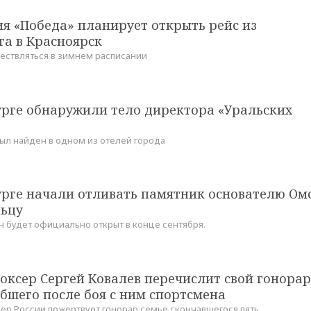
я «Победа» планирует открыть рейс из
га в Красноярск
ествляться в зимнем расписании
урге обнаружили тело директора «Уральских
ыл найден в одном из отелей города
урге начали отливать памятник основателю Ом
льцу
н будет официально открыт в конце сентября.
оксер Сергей Ковалев перечислит свой гонорар
бшего после боя с ним спортсмена
ер России пожертвует гонорар семье скончавшегося пять