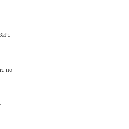
 ВИЧ
ят по
е