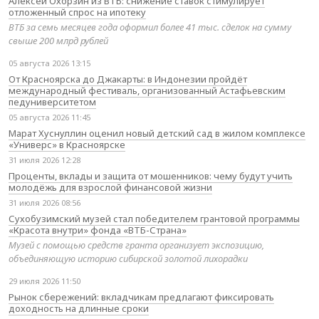
Алексей Охорзин из ВТБ: снижение ставок стимулирует
отложенный спрос на ипотеку
ВТБ за семь месяцев года оформил более 41 тыс. сделок на сумму
свыше 200 млрд рублей
05 августа 2026 13:15
От Красноярска до Джакарты: в Индонезии пройдёт
международный фестиваль, организованный Астафьевским
педуниверситетом
05 августа 2026 11:45
Марат Хуснуллин оценил новый детский сад в жилом комплексе
«Универс» в Красноярске
31 июля 2026 12:28
Проценты, вклады и защита от мошенников: чему будут учить
молодёжь для взрослой финансовой жизни
31 июля 2026 08:56
Сухобузимский музей стал победителем грантовой программы
«Красота внутри» фонда «ВТБ-Страна»
Музей с помощью средств гранта организует экспозицию,
объединяющую историю сибирской золотой лихорадки
29 июля 2026 11:50
Рынок сбережений: вкладчикам предлагают фиксировать
доходность на длинные сроки