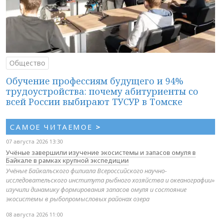
Общество
Обучение профессиям будущего и 94%
трудоустройства: почему абитуриенты со
всей России выбирают ТУСУР в Томске
САМОЕ ЧИТАЕМОЕ
>
07 августа 2026 13:30
Учёные завершили изучение экосистемы и запасов омуля в
Байкале в рамках крупной экспедиции
Учёные Байкальского филиала Всероссийского научно-
исследовательского института рыбного хозяйства и океанографии»
изучили динамику формирования запасов омуля и состояние
экосистемы в рыбопромысловых районах озера
08 августа 2026 11:00