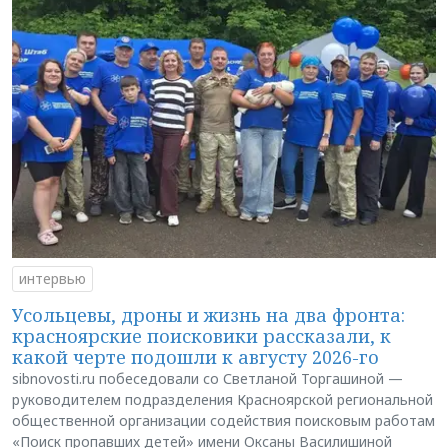
интервью
Усольцевы, дроны и жизнь на два фронта:
красноярские поисковики рассказали, к
какой черте подошли к августу 2026-го
sibnovosti.ru побеседовали со Светланой Торгашиной —
руководителем подразделения Красноярской региональной
общественной организации содействия поисковым работам
«Поиск пропавших детей» имени Оксаны Василишиной