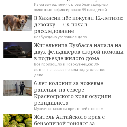
Из-за замедления отлова безнадзорных
животных зафиксировано 55 нападений
В Хакасии пёс покусал 12‑летнюю
девочку — СК начал
расследование
Возбуждено уголовное дело
Жительница Кузбасса напала на
двух фельдшеров скорой помощи
в подъезде жилого дома
Все произошло в Новокузнецке: 30-
летняя напавшая попала под уголовное
дело
6 лет колонии за ножевые
ранения: на севере
Красноярского края осудили
рецидивиста
Мужчина напал на приятелей с ножом
Житель Алтайского края с
бензопилой гонялся за