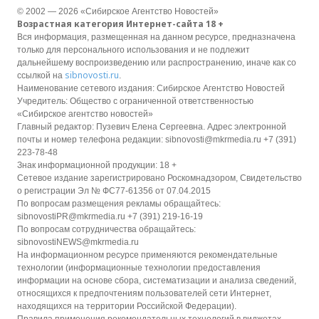
© 2002 — 2026 «Сибирское Агентство Новостей»
Возрастная категория Интернет-сайта 18 +
Вся информация, размещенная на данном ресурсе, предназначена
только для персонального использования и не подлежит
дальнейшему воспроизведению или распространению, иначе как со
sibnovosti.ru
ссылкой на
.
Наименование сетевого издания: Сибирское Агентство Новостей
Учредитель: Общество с ограниченной ответственностью
«Сибирское агентство новостей»
Главный редактор: Пузевич Елена Сергеевна. Адрес электронной
почты и номер телефона редакции: sibnovosti@mkrmedia.ru +7 (391)
223-78-48
Знак информационной продукции: 18 +
Сетевое издание зарегистрировано Роскомнадзором, Свидетельство
о регистрации Эл № ФС77-61356 от 07.04.2015
По вопросам размещения рекламы обращайтесь:
sibnovostiPR@mkrmedia.ru +7 (391) 219-16-19
По вопросам сотрудничества обращайтесь:
sibnovostiNEWS@mkrmedia.ru
На информационном ресурсе применяются рекомендательные
технологии (информационные технологии предоставления
информации на основе сбора, систематизации и анализа сведений,
относящихся к предпочтениям пользователей сети Интернет,
находящихся на территории Российской Федерации).
Правила применения рекомендательных технологий в виджетах