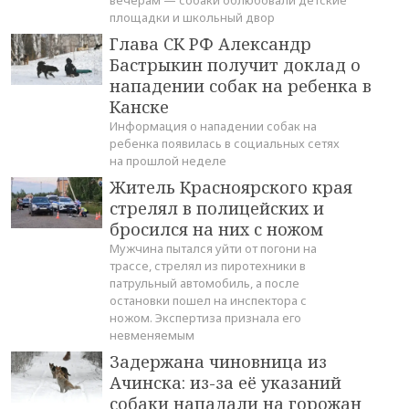
вечерам — собаки облюбовали детские
площадки и школьный двор
Глава СК РФ Александр
Бастрыкин получит доклад о
нападении собак на ребенка в
Канске
Информация о нападении собак на
ребенка появилась в социальных сетях
на прошлой неделе
Житель Красноярского края
стрелял в полицейских и
бросился на них с ножом
Мужчина пытался уйти от погони на
трассе, стрелял из пиротехники в
патрульный автомобиль, а после
остановки пошел на инспектора с
ножом. Экспертиза признала его
невменяемым
Задержана чиновница из
Ачинска: из-за её указаний
собаки нападали на горожан