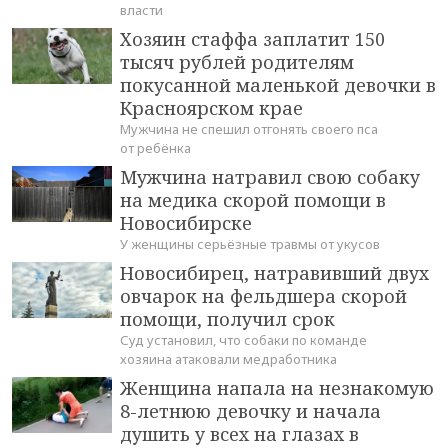
власти
Хозяин стаффа заплатит 150
тысяч рублей родителям
покусанной маленькой девочки в
Красноярском крае
Мужчина не спешил отгонять своего пса
от ребёнка
Мужчина натравил свою собаку
на медика скорой помощи в
Новосибирске
У женщины серьёзные травмы от укусов
Новосибирец, натравивший двух
овчарок на фельдшера скорой
помощи, получил срок
Суд установил, что собаки по команде
хозяина атаковали медработника
Женщина напала на незнакомую
8-летнюю девочку и начала
душить у всех на глазах в