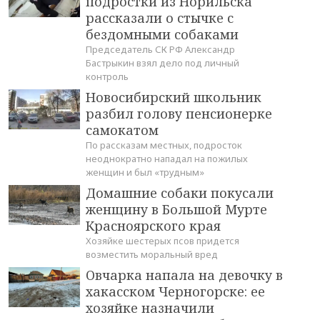
подростки из Норильска
рассказали о стычке с
бездомными собаками
Председатель СК РФ Александр
Бастрыкин взял дело под личный
контроль
Новосибирский школьник
разбил голову пенсионерке
самокатом
По рассказам местных, подросток
неоднократно нападал на пожилых
женщин и был «трудным»
Домашние собаки покусали
женщину в Большой Мурте
Красноярского края
Хозяйке шестерых псов придется
возместить моральный вред
Овчарка напала на девочку в
хакасском Черногорске: ее
хозяйке назначили