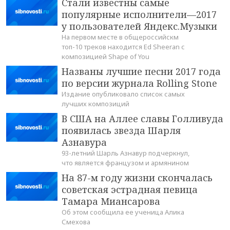
Стали известны самые
популярные исполнители—2017
у пользователей Яндекс.Музыки
На первом месте в общероссийскм
топ-10 треков находится Ed Sheeran с
композицией Shape of You
Названы лучшие песни 2017 года
по версии журнала Rolling Stone
Издание опубликовало список самых
лучших композиций
В США на Аллее славы Голливуда
появилась звезда Шарля
Азнавура
93-летний Шарль Азнавур подчеркнул,
что является французом и армянином
На 87-м году жизни скончалась
советская эстрадная певица
Тамара Миансарова
Об этом сообщила ее ученица Алика
Смехова