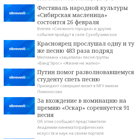
Фестиваль народной культуры
«Сибирская масленица»
состоится 26 февраля
Взятие «Снежного городка» и другие
события пройдут в селе Сухобузимское
Красноярец прослушал одну и ту
же песню 483 раза подряд
Меломана «зацепила» песня группы
«Банд'Эрос» «Жизни не жалко»
Путин помог разволновавшемуся
студенту спеть песню
Призидент совершил визит в МГУ имени
Ломоносова
За вхождение в номинацию на
премию «Оскар» соревнуется 91
песня
Об этом сообщают представители
Академии кинематографических
искусств и наук на своем портале