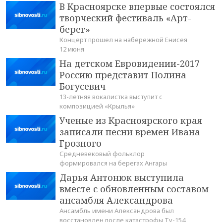
В Красноярске впервые состоялся
творческий фестиваль «Арт-
берег»
Концерт прошел на набережной Енисея
12 июня
На детском Евровидении-2017
Россию представит Полина
Богусевич
13-летняя вокалистка выступит с
композицией «Крылья»
Ученые из Красноярского края
записали песни времен Ивана
Грозного
Средневековый фольклор
формировался на берегах Ангары
Дарья Антонюк выступила
вместе с обновленным составом
ансамбля Александрова
Ансамбль имени Александрова был
восстановлен после катастрофы Ту-154