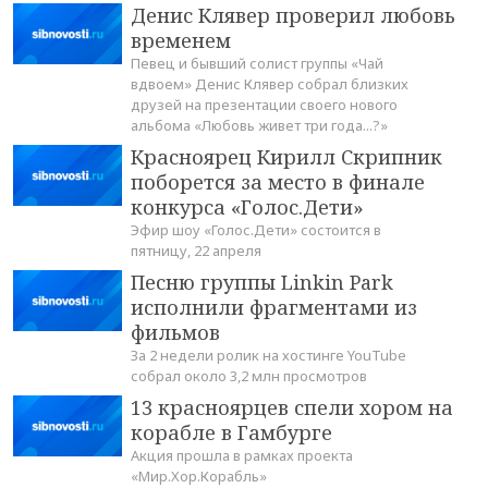
Денис Клявер проверил любовь
временем
Певец и бывший солист группы «Чай
вдвоем» Денис Клявер собрал близких
друзей на презентации своего нового
альбома «Любовь живет три года...?»
Красноярец Кирилл Скрипник
поборется за место в финале
конкурса «Голос.Дети»
Эфир шоу «Голос.Дети» состоится в
пятницу, 22 апреля
Песню группы Linkin Park
исполнили фрагментами из
фильмов
За 2 недели ролик на хостинге YouTube
собрал около 3,2 млн просмотров
13 красноярцев спели хором на
корабле в Гамбурге
Акция прошла в рамках проекта
«Мир.Хор.Корабль»