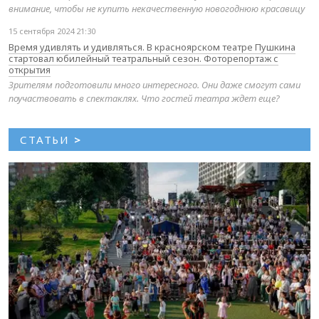
внимание, чтобы не купить некачественную новогоднюю красавицу
15 сентября 2024 21:30
Время удивлять и удивляться. В красноярском театре Пушкина
стартовал юбилейный театральный сезон. Фоторепортаж с
открытия
Зрителям подготовили много интересного. Они даже смогут сами
поучаствовать в спектаклях. Что гостей театра ждет еще?
СТАТЬИ
>