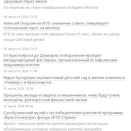
здоровый образ жизни
По тратам на спорт традиционно лидирует Москва
06 августа 2026 13:25
Алексей Охорзин из ВТБ: снижение ставок стимулирует
отложенный спрос на ипотеку
ВТБ за семь месяцев года оформил более 41 тыс. сделок на сумму
свыше 200 млрд рублей
05 августа 2026 13:15
От Красноярска до Джакарты: в Индонезии пройдёт
международный фестиваль, организованный Астафьевским
педуниверситетом
05 августа 2026 11:45
Марат Хуснуллин оценил новый детский сад в жилом комплексе
«Универс» в Красноярске
31 июля 2026 12:28
Проценты, вклады и защита от мошенников: чему будут учить
молодёжь для взрослой финансовой жизни
31 июля 2026 08:56
Сухобузимский музей стал победителем грантовой программы
«Красота внутри» фонда «ВТБ-Страна»
Музей с помощью средств гранта организует экспозицию,
объединяющую историю сибирской золотой лихорадки