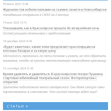
09 июня 2025 15:40
Журналистов избили палками на съемке сюжета в Новосибирске
Нападавших отправили в СИЗО на 2 месяца
19 мая 2025 15:15
Показываем, как в Красноярске прошла 42-ая музейная ночь
Гостей угощали печеньками с предсказанием
18 декабря 2024 16:45
«Будет ажиотаж»: какие елки предлагают красноярцам на
елочных базарах и за какую цену
Sibnovosti.ru проехались по пяти точкам и узнали, на что обратить
внимание, чтобы не купить некачественную новогоднюю красавицу
15 сентября 2024 21:30
Время удивлять и удивляться. В красноярском театре Пушкина
стартовал юбилейный театральный сезон. Фоторепортаж с
открытия
Зрителям подготовили много интересного. Они даже смогут сами
поучаствовать в спектаклях. Что гостей театра ждет еще?
СТАТЬИ
>