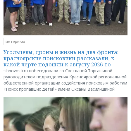
интервью
Усольцевы, дроны и жизнь на два фронта:
красноярские поисковики рассказали, к
какой черте подошли к августу 2026-го
sibnovosti.ru побеседовали со Светланой Торгашиной —
руководителем подразделения Красноярской региональной
общественной организации содействия поисковым работам
«Поиск пропавших детей» имени Оксаны Василишиной