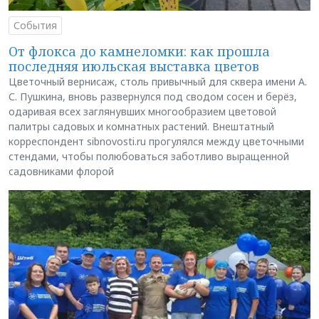
События
От флокса до камнеломки: как прошла
последняя июльская выставка цветов
Цветочный вернисаж, столь привычный для сквера имени А.
С. Пушкина, вновь развернулся под сводом сосен и берёз,
одаривая всех заглянувших многообразием цветовой
палитры садовых и комнатных растений. Внештатный
корреспондент sibnovosti.ru прогулялся между цветочными
стендами, чтобы полюбоваться заботливо выращенной
садовниками флорой