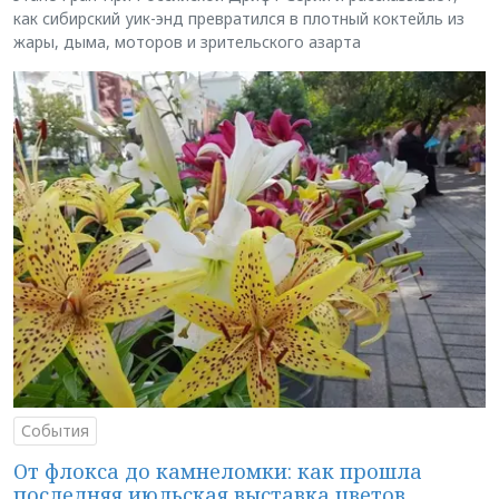
как сибирский уик-энд превратился в плотный коктейль из
жары, дыма, моторов и зрительского азарта
События
От флокса до камнеломки: как прошла
последняя июльская выставка цветов