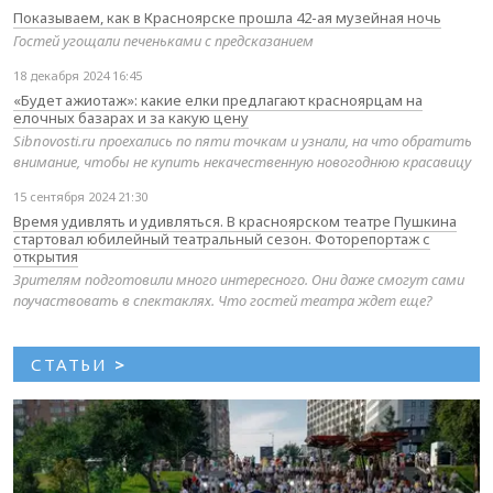
Показываем, как в Красноярске прошла 42-ая музейная ночь
Гостей угощали печеньками с предсказанием
18 декабря 2024 16:45
«Будет ажиотаж»: какие елки предлагают красноярцам на
елочных базарах и за какую цену
Sibnovosti.ru проехались по пяти точкам и узнали, на что обратить
внимание, чтобы не купить некачественную новогоднюю красавицу
15 сентября 2024 21:30
Время удивлять и удивляться. В красноярском театре Пушкина
стартовал юбилейный театральный сезон. Фоторепортаж с
открытия
Зрителям подготовили много интересного. Они даже смогут сами
поучаствовать в спектаклях. Что гостей театра ждет еще?
СТАТЬИ
>