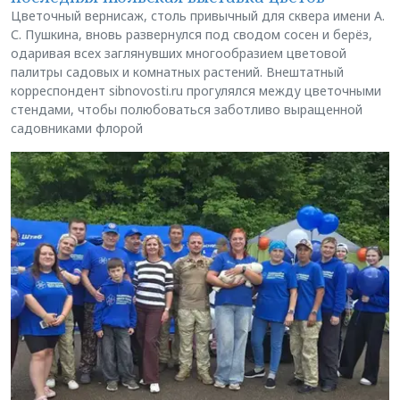
Цветочный вернисаж, столь привычный для сквера имени А.
С. Пушкина, вновь развернулся под сводом сосен и берёз,
одаривая всех заглянувших многообразием цветовой
палитры садовых и комнатных растений. Внештатный
корреспондент sibnovosti.ru прогулялся между цветочными
стендами, чтобы полюбоваться заботливо выращенной
садовниками флорой