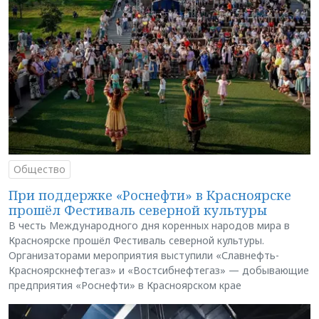
Общество
При поддержке «Роснефти» в Красноярске
прошёл Фестиваль северной культуры
В честь Международного дня коренных народов мира в
Красноярске прошёл Фестиваль северной культуры.
Организаторами мероприятия выступили «Славнефть-
Красноярскнефтегаз» и «Востсибнефтегаз» — добывающие
предприятия «Роснефти» в Красноярском крае