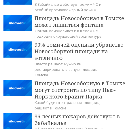
В Забайкалье действует режим ЧС и
особый противопожарный режим
Площадь Новособорная в Томске
может лишиться фонтана
Фонтан поизносился и в целом не
подходит окружающей архитектуре
90% томичей оценили убранство
Новособорной площади на
«отлично»
Власти решают, нужно ли
реставрировать главную площадь
Томска
Площадь Новособорную в Томске
могут отстроить по типу Нью-
Йоркского Брайнт Парка
Какой будет центральная площадь,
решают в Томске
36 лесных пожаров действуют в
Забайкалье
Общая площадь возгораний почти 23