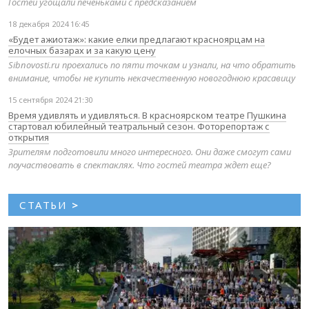
Гостей угощали печеньками с предсказанием
18 декабря 2024 16:45
«Будет ажиотаж»: какие елки предлагают красноярцам на
елочных базарах и за какую цену
Sibnovosti.ru проехались по пяти точкам и узнали, на что обратить
внимание, чтобы не купить некачественную новогоднюю красавицу
15 сентября 2024 21:30
Время удивлять и удивляться. В красноярском театре Пушкина
стартовал юбилейный театральный сезон. Фоторепортаж с
открытия
Зрителям подготовили много интересного. Они даже смогут сами
поучаствовать в спектаклях. Что гостей театра ждет еще?
СТАТЬИ
>