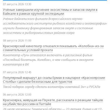
07 августа 2026 13:30
Учёные завершили изучение экосистемы и запасов омуля в
Байкале в рамках крупной экспедиции
Учёные Байкальского филиала Всероссийского научно-
исследовательского института рыбного хозяйства и океанографии»
изучили динамику формирования запасов омуля и состояние
экосистемы в рыбопромысловых районах озера
08 августа 2026 11:00
Красноярский кинотеатр отказался показывать «Колобка» из-за
сомнительных условий проката
Кинотеатр «Луч» отказался включать в расписание фильм
«Последний богатырь. Колобок», о чем сообщили в аккаунте
кинотеатра в ВК
07 августа 2026 12:45
Популярный маршрут до скалы Ермак в нацпарке «Красноярские
Столбы» сделали безопасным для туристов
Такой подарок городу сделали волонтёры компаний Эн+ и РУСАЛа
06 августа 2026 12:00
Красноярка, живущая на Пхукете, рассказала о реакции тайцев
на убийство россиян в Паттайе
26 июля уроженцы Тюменской области — 22-летняя Диана и её 17-