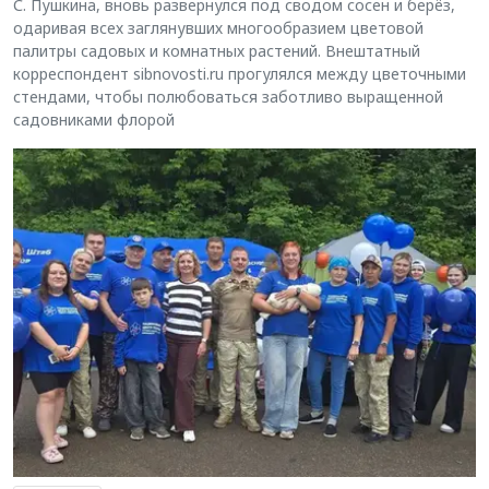
С. Пушкина, вновь развернулся под сводом сосен и берёз,
одаривая всех заглянувших многообразием цветовой
палитры садовых и комнатных растений. Внештатный
корреспондент sibnovosti.ru прогулялся между цветочными
стендами, чтобы полюбоваться заботливо выращенной
садовниками флорой