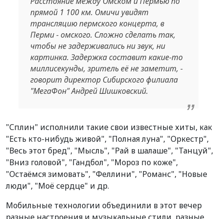
Расстояние между Омском и Пермью по
прямой 1 100 км. Омичи увидят
трансляцию пермского концерта, в
Перми - омского. Сложно сделать так,
чтобы не задерживались ни звук, ни
картинка. Задержка составит какие-то
миллисекунды, зритель её не заметит, -
говорит директор Сибирского филиала
"МегаФон" Андрей Шишковский.
"Сплин" исполнили такие свои известные хиты, как
"Есть кто-нибудь живой", "Полная луна", "Оркестр",
"Весь этот бред", "Мысль", "Рай в шалаше", "Танцуй",
"Вниз головой", "Гандбол", "Мороз по коже",
"Остаёмся зимовать", "Феллини", "Романс", "Новые
люди", "Моё сердце" и др.
Мобильные технологии объединили в этот вечер
разные настроения и музыкальные стили, разные