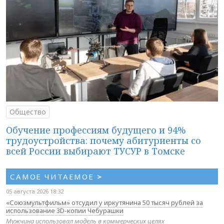
Общество
Обучение профессиям будущего и 94%
трудоустройства: почему абитуриенты со
всей России выбирают ТУСУР в Томске
САМОЕ ЧИТАЕМОЕ
>
05 августа 2026 18:32
«Союзмультфильм» отсудил у иркутянина 50 тысяч рублей за
использование 3D-копии Чебурашки
Мужчина использовал модель в коммерческих целях