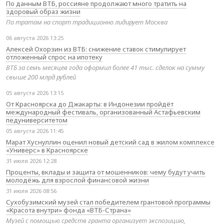
По данным ВТБ, россияне продолжают много тратить на
здоровый образ жизни
По тратам на спорт традиционно лидирует Москва
06 августа 2026 13:25
Алексей Охорзин из ВТБ: снижение ставок стимулирует
отложенный спрос на ипотеку
ВТБ за семь месяцев года оформил более 41 тыс. сделок на сумму
свыше 200 млрд рублей
05 августа 2026 13:15
От Красноярска до Джакарты: в Индонезии пройдёт
международный фестиваль, организованный Астафьевским
педуниверситетом
05 августа 2026 11:45
Марат Хуснуллин оценил новый детский сад в жилом комплексе
«Универс» в Красноярске
31 июля 2026 12:28
Проценты, вклады и защита от мошенников: чему будут учить
молодёжь для взрослой финансовой жизни
31 июля 2026 08:56
Сухобузимский музей стал победителем грантовой программы
«Красота внутри» фонда «ВТБ-Страна»
Музей с помощью средств гранта организует экспозицию,