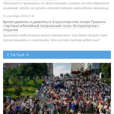
Sibnovosti.ru проехались по пяти точкам и узнали, на что обратить
внимание, чтобы не купить некачественную новогоднюю красавицу
15 сентября 2024 21:30
Время удивлять и удивляться. В красноярском театре Пушкина
стартовал юбилейный театральный сезон. Фоторепортаж с
открытия
Зрителям подготовили много интересного. Они даже смогут сами
поучаствовать в спектаклях. Что гостей театра ждет еще?
СТАТЬИ
>